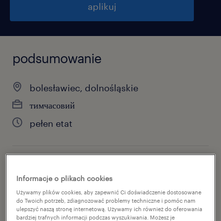
aplikuj
podsumowanie
bolesławiec, dolnośląskie
тимчасовий
pełen etat
specjalizacja
Informacje o plikach cookies
виробництво
Używamy plików cookies, aby zapewnić Ci doświadczenie dostosowane
do Twoich potrzeb, zdiagnozować problemy techniczne i pomóc nam
reference number
ulepszyć naszą stronę internetową. Używamy ich również do oferowania
bardziej trafnych informacji podczas wyszukiwania. Możesz je