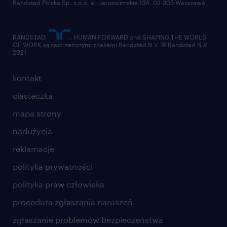
Randstad Polska Sp. z o.o. al. Jerozolimskie 134, 02-305 Warszawa.
RANDSTAD,
, HUMAN FORWARD and SHAPING THE WORLD
OF WORK są zastrzeżonymi znakami Randstad N.V. © Randstad N.V
2021
kontakt
ciasteczka
mapa strony
nadużycia
reklamacje
polityka prywatności
polityka praw człowieka
procedura zgłaszania naruszeń
zgłaszanie problemów bezpieczeństwa