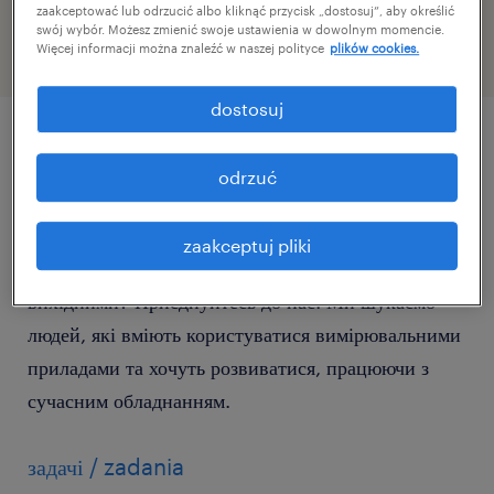
46823115
zaakceptować lub odrzucić albo kliknąć przycisk „dostosuj”, aby określić
swój wybór. Możesz zmienić swoje ustawienia w dowolnym momencie.
Więcej informacji można znaleźć w naszej polityce
plików cookies.
dostosuj
szczegóły oferty
odrzuć
Ви маєте технічні здібності та шукаєте роботу, яка
zaakceptuj pliki
дозволить вам насолоджуватися вільними
вихідними? Приєднуйтесь до нас! Ми шукаємо
людей, які вміють користуватися вимірювальними
приладами та хочуть розвиватися, працюючи з
сучасним обладнанням.
задачі / zadania