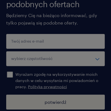
podobnych ofertach
years of age
Będziemy Cię na bieżąco informować, gdy
what we offer
tylko pojawią się podobne oferty.
Private medical care, benefit cafeteria,
private life insurance, lunch card
Sponsored language courses, co-financed
trainings
Holiday funds and annual bonus
Wyrażam zgodę na wykorzystywanie moich
Contract of employment
danych w celu wysyłania mi powiadomień o
pracy.
Polityka prywatności
Flexible working hours and a hybrid
working model 50/50 in the modern
potwierdź
office (city center)