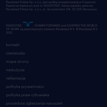
złóż CV
Randstad Polska Sp. z o.o. jest spółką zarejestrowaną w Krajowym
Rejestrze Sądowym pod nr 0000157531. Adres siedziby głównej
Randstad Polska Sp. z o.o. al. Jerozolimskie 134, 02-305 Warszawa.
RANDSTAD,
, HUMAN FORWARD and SHAPING THE WORLD
OF WORK są zastrzeżonymi znakami Randstad N.V. © Randstad N.V
2021
kontakt
ciasteczka
mapa strony
nadużycia
reklamacje
polityka prywatności
polityka praw człowieka
procedura zgłaszania naruszeń