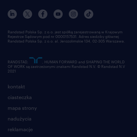
kontakt
nasz świat
dla mediów
pracuj w randstad
dla dostawców
złóż CV
Randstad Polska Sp. z o.o. jest spółką zarejestrowaną w Krajowym
Rejestrze Sądowym pod nr 0000157531. Adres siedziby głównej
Randstad Polska Sp. z o.o. al. Jerozolimskie 134, 02-305 Warszawa.
RANDSTAD,
, HUMAN FORWARD and SHAPING THE WORLD
OF WORK są zastrzeżonymi znakami Randstad N.V. © Randstad N.V
2021
kontakt
ciasteczka
mapa strony
nadużycia
reklamacje