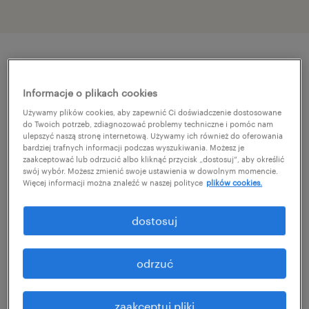
szczegóły oferty
Informacje o plikach cookies
Używamy plików cookies, aby zapewnić Ci doświadczenie dostosowane
For our client, a dynamically growing SSC, we
do Twoich potrzeb, zdiagnozować problemy techniczne i pomóc nam
ulepszyć naszą stronę internetową. Używamy ich również do oferowania
are looking for a People Operations
bardziej trafnych informacji podczas wyszukiwania. Możesz je
Specialist to support the HR team.
zaakceptować lub odrzucić albo kliknąć przycisk „dostosuj”, aby określić
swój wybór. Możesz zmienić swoje ustawienia w dowolnym momencie.
Więcej informacji można znaleźć w naszej polityce
plików cookies.
If you have a good command of German,
dostosuj
English, and Polish, and you can pride
yourself on the knowledge of German labor
odrzuć
law, apply and let us get to know you!
your tasks
zaakceptuj pliki