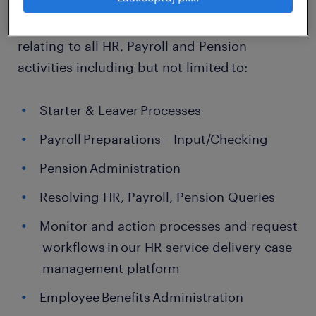
Provide efficient administrative support
relating to all HR, Payroll and Pension
activities including but not limited to:
Starter & Leaver Processes
Payroll Preparations – Input/Checking
Pension Administration
Resolving HR, Payroll, Pension Queries
Monitor and action processes and request
workflows in our HR service delivery case
management platform
Employee Benefits Administration