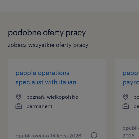
podobne oferty pracy
zobacz wszystkie oferty pracy
people operations
peopl
specialist with italian
payro
poznań, wielkopolskie
po
permanent
p
opubli
opublikowano 14 lipca 2026
2026