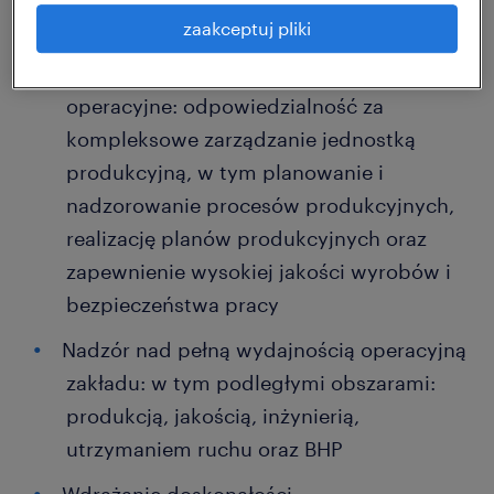
zadania
zaakceptuj pliki
Kompleksowe zarządzanie
operacyjne: odpowiedzialność za
kompleksowe zarządzanie jednostką
produkcyjną, w tym planowanie i
nadzorowanie procesów produkcyjnych,
realizację planów produkcyjnych oraz
zapewnienie wysokiej jakości wyrobów i
bezpieczeństwa pracy
Nadzór nad pełną wydajnością operacyjną
zakładu: w tym podległymi obszarami:
produkcją, jakością, inżynierią,
utrzymaniem ruchu oraz BHP