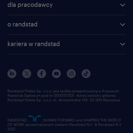
dla pracodawcy
specjalizacje
poznaj nasze usługi
nasze biura
o randstad
dlaczego randstad
złóż CV
nasza historia
centrum wiedzy
praca w amazon
kariera w randstad
Instytut Badawczy Randstad
blog randstad
работа в Польше
dołącz do nas
randstad award
kontakt
nasz świat
dla mediów
pracuj w randstad
dla dostawców
złóż CV
Randstad Polska Sp. z o.o. jest spółką zarejestrowaną w Krajowym
Rejestrze Sądowym pod nr 0000157531. Adres siedziby głównej
Randstad Polska Sp. z o.o. al. Jerozolimskie 134, 02-305 Warszawa.
RANDSTAD,
, HUMAN FORWARD and SHAPING THE WORLD
OF WORK są zastrzeżonymi znakami Randstad N.V. © Randstad N.V
2021