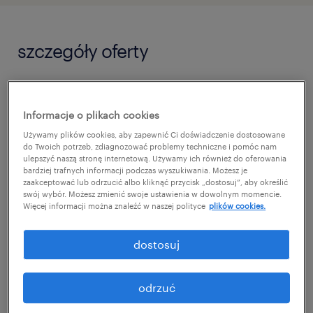
szczegóły oferty
Szukasz wyzwań w zarządzaniu operacyjnym
dla międzynarodowego lidera sektora green
Informacje o plikach cookies
energy? Dołącz do zespołu naszego Klienta w
Używamy plików cookies, aby zapewnić Ci doświadczenie dostosowane
do Twoich potrzeb, zdiagnozować problemy techniczne i pomóc nam
Szczecinie. Poszukujemy lidera, który
ulepszyć naszą stronę internetową. Używamy ich również do oferowania
bardziej trafnych informacji podczas wyszukiwania. Możesz je
przejmie pełną odpowiedzialność za zakład,
zaakceptować lub odrzucić albo kliknąć przycisk „dostosuj”, aby określić
swój wybór. Możesz zmienić swoje ustawienia w dowolnym momencie.
optymalizację procesów i rozwój kultury
Więcej informacji można znaleźć w naszej polityce
plików cookies.
ciągłego doskonalenia. Oferujemy realny
wpływ na strategię produkcji w środowisku
dostosuj
stawiającym na innowacje i najwyższe
standardy.
odrzuć