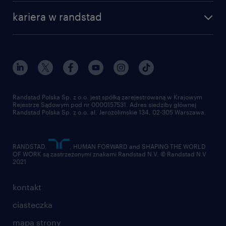
nasza historia
centrum wiedzy
praca w amazon
kariera w randstad
Instytut Badawczy Randstad
blog randstad
работа в Польше
dołącz do nas
randstad award
kontakt
nasz świat
dla mediów
pracuj w randstad
dla dostawców
złóż CV
Randstad Polska Sp. z o.o. jest spółką zarejestrowaną w Krajowym
Rejestrze Sądowym pod nr 0000157531. Adres siedziby głównej
Randstad Polska Sp. z o.o. al. Jerozolimskie 134, 02-305 Warszawa.
RANDSTAD,
, HUMAN FORWARD and SHAPING THE WORLD
OF WORK są zastrzeżonymi znakami Randstad N.V. © Randstad N.V
2021
kontakt
ciasteczka
mapa strony