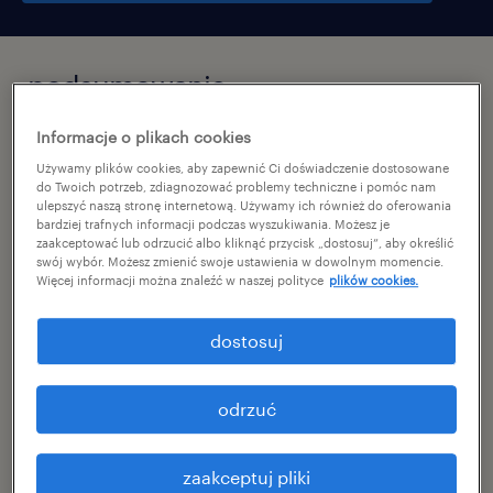
podsumowanie
Informacje o plikach cookies
lublin, lubelskie
Używamy plików cookies, aby zapewnić Ci doświadczenie dostosowane
praca stała
do Twoich potrzeb, zdiagnozować problemy techniczne i pomóc nam
ulepszyć naszą stronę internetową. Używamy ich również do oferowania
bardziej trafnych informacji podczas wyszukiwania. Możesz je
pełen etat
zaakceptować lub odrzucić albo kliknąć przycisk „dostosuj”, aby określić
swój wybór. Możesz zmienić swoje ustawienia w dowolnym momencie.
Więcej informacji można znaleźć w naszej polityce
plików cookies.
specjalizacja
dostosuj
budownictwo / architektura
odrzuć
reference number
46788510
zaakceptuj pliki