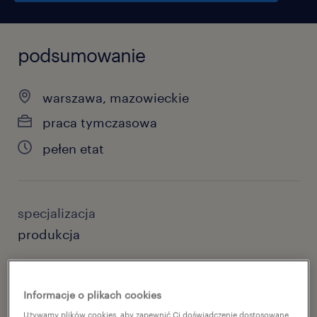
podsumowanie
warszawa, mazowieckie
praca tymczasowa
pełen etat
specjalizacja
produkcja
reference number
46879233
Informacje o plikach cookies
Używamy plików cookies, aby zapewnić Ci doświadczenie dostosowane