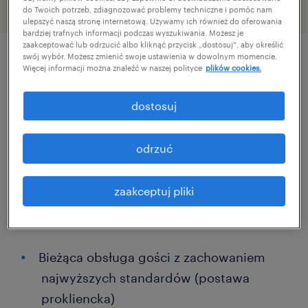
do Twoich potrzeb, zdiagnozować problemy techniczne i pomóc nam
ulepszyć naszą stronę internetową. Używamy ich również do oferowania
bardziej trafnych informacji podczas wyszukiwania. Możesz je
zaakceptować lub odrzucić albo kliknąć przycisk „dostosuj”, aby określić
swój wybór. Możesz zmienić swoje ustawienia w dowolnym momencie.
Więcej informacji można znaleźć w naszej polityce
plików cookies.
szczegóły oferty
dostosuj
Poszukujemy energii, uśmiechu i
profesjonalizmu. Jeśli lubisz kontakt z ludźmi
odrzuć
i dynamiczne środowisko pracy – to miejsce
czeka właśnie na Ciebie!
zaakceptuj pliki
zadania
Bieżąca obsługa gości z zachowaniem
najwyższych standardów (postawa
prokliencka)