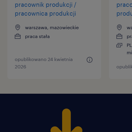
pracownik produkcji /
praco
pracownica produkcji
produ
warszawa, mazowieckie
wa
praca stała
pr
PL
mi
opublikowano 24 kwietnia
2026
opubli