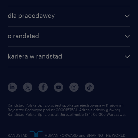
znajdź pracę
dla pracodawcy
specjalizacje
poznaj nasze usługi
nasze biura
o randstad
dlaczego randstad
złóż CV
nasza historia
centrum wiedzy
praca w amazon
kariera w randstad
Instytut Badawczy Randstad
blog randstad
работа в Польше
dołącz do nas
randstad award
kontakt
nasz świat
dla mediów
pracuj w randstad
dla dostawców
złóż CV
Randstad Polska Sp. z o.o. jest spółką zarejestrowaną w Krajowym
Rejestrze Sądowym pod nr 0000157531. Adres siedziby głównej
Randstad Polska Sp. z o.o. al. Jerozolimskie 134, 02-305 Warszawa.
RANDSTAD,
, HUMAN FORWARD and SHAPING THE WORLD