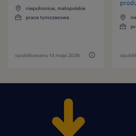
produ
niepołomice, małopolskie
praca tymczasowa
ni
pr
opublikowano 14 maja 2026
opubli