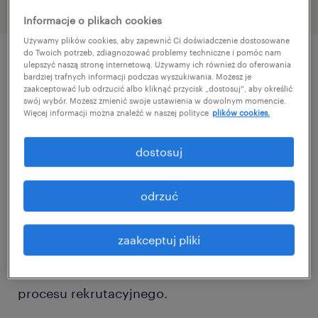
Informacje o plikach cookies
Używamy plików cookies, aby zapewnić Ci doświadczenie dostosowane
do Twoich potrzeb, zdiagnozować problemy techniczne i pomóc nam
ulepszyć naszą stronę internetową. Używamy ich również do oferowania
szczegóły oferty
bardziej trafnych informacji podczas wyszukiwania. Możesz je
zaakceptować lub odrzucić albo kliknąć przycisk „dostosuj”, aby określić
swój wybór. Możesz zmienić swoje ustawienia w dowolnym momencie.
Więcej informacji można znaleźć w naszej polityce
plików cookies.
Wyrusz we wspólną podróż zawodową z MAN
Trucks!
dostosuj
Dlaczego warto? Bo z nami będziesz mieć
odrzuć
pracę w nowoczesnych warunkach z
zorganizowanym dojazdem, w przyjaznej
zaakceptuj pliki
atmosferze i z atrakcyjnym wynagrodzeniem.
Zapewnimy Ci wsparcie na każdym etapie
procesu rekrutacyjnego.