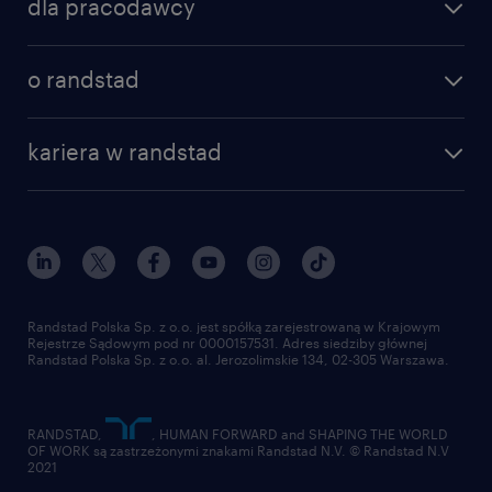
dla pracodawcy
specjalizacje
poznaj nasze usługi
nasze biura
o randstad
dlaczego randstad
złóż CV
nasza historia
centrum wiedzy
praca w amazon
kariera w randstad
Instytut Badawczy Randstad
blog randstad
работа в Польше
dołącz do nas
randstad award
kontakt
nasz świat
dla mediów
pracuj w randstad
dla dostawców
złóż CV
Randstad Polska Sp. z o.o. jest spółką zarejestrowaną w Krajowym
Rejestrze Sądowym pod nr 0000157531. Adres siedziby głównej
Randstad Polska Sp. z o.o. al. Jerozolimskie 134, 02-305 Warszawa.
RANDSTAD,
, HUMAN FORWARD and SHAPING THE WORLD
OF WORK są zastrzeżonymi znakami Randstad N.V. © Randstad N.V
2021