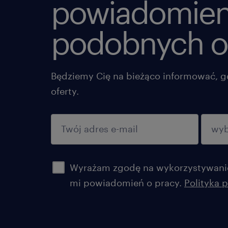
powiadomien
podobnych o
Będziemy Cię na bieżąco informować, g
oferty.
potwierdź
Wyrażam zgodę na wykorzystywanie
mi powiadomień o pracy.
Polityka 