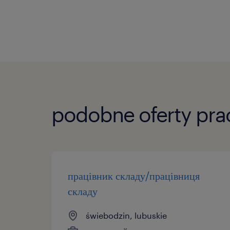
podobne oferty pra
працівник складу/працівниця
складу
świebodzin, lubuskie