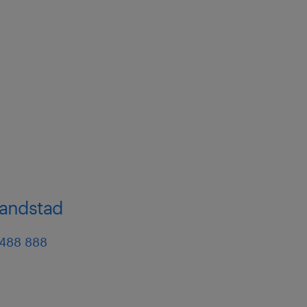
a
дину (плюс премія 15%)
бітників – 100 zł (до 400
нус 1000 злотих за
 randstad
о п’ятницю, дві зміни по 8
 488 888
учи додаткові години роботи
х