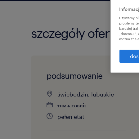
Informacj
Używamy pli
problemy te
szczegóły oferty
bardziej tr
„dostosuj”,
można znale
dos
podsumowanie
świebodzin, lubuskie
тимчасовий
pełen etat