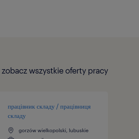
ска, черевики, жилет,
zobacz wszystkie oferty pracy
працівник складу / працівниця
складу
gorzów wielkopolski, lubuskie