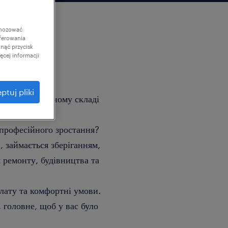
gnozować
ferowania
knąć przycisk
cej informacji
ptuj pliki
юйте на сучасному складі
 професійного зростання?
 займається зберіганням,
 ремонту, будівництва та
плату та комфортні умови.
 головне, щоб у вас було