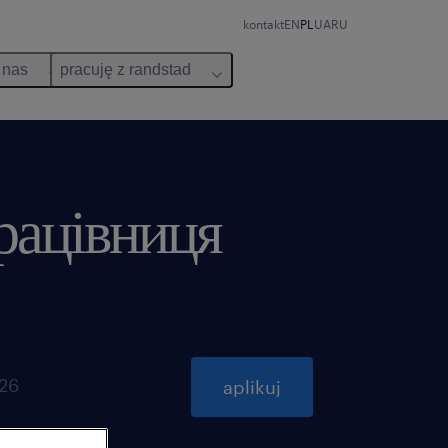
kontakt
EN
PL
UA
RU
 nas
pracuję z randstad
працівниця
026
aplikuj