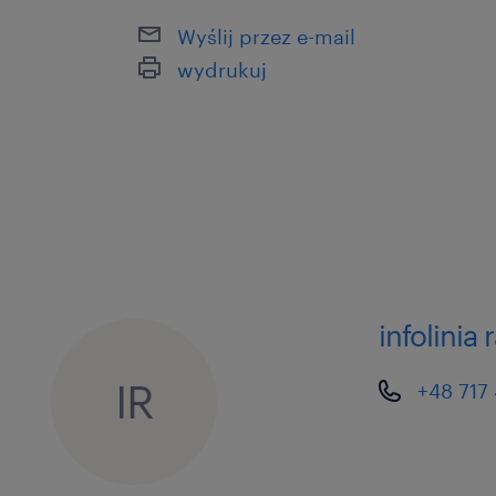
Wyślij przez e-mail
пропонуємо / oferujemy
wydrukuj
Трудовий договір – umowa zleceni
Заробітна плата: 31,40 брутто за го
Щотижневі бонуси для кращих співро
zł на місяць)
Програма рекомендацій – отримай бо
рекомендацію!
infolinia
зручний графік: робота з понеділка п
годин (6:00–14:00, 14:00–22:00).
IR
+48 717
можливість збільшити заробіток, бер
безкоштовний чай та кава в перерва