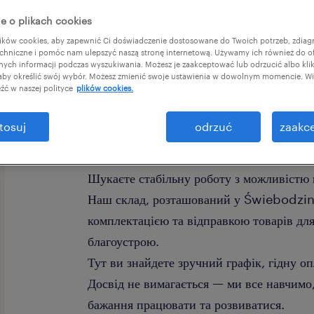
e o plikach cookies
ków cookies, aby zapewnić Ci doświadczenie dostosowane do Twoich potrzeb, zdia
chniczne i pomóc nam ulepszyć naszą stronę internetową. Używamy ich również do o
afnych informacji podczas wyszukiwania. Możesz je zaakceptować lub odrzucić albo kli
 aby określić swój wybór. Możesz zmienić swoje ustawienia w dowolnym momencie. Wię
źć w naszej polityce
plików cookies.
tosuj
odrzuć
zaakce
Приєднуйтесь до нашої команди та прац
будівельних та ремонтних матеріалів!
Шукаєте стабільну роботу з можливістю
Наш склад, розташований у Świebodzin,
комплектацією та відправкою товарів для
благоустрою.
Тут ви знайдете зручний графік, гідну о
Досвід не вимагається — ми все навчимо,
бажання працювати та розвиватися.