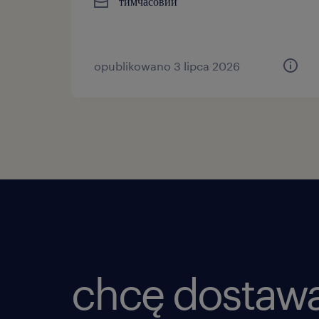
тимчасовий
opublikowano 3 lipca 2026
chcę dostaw