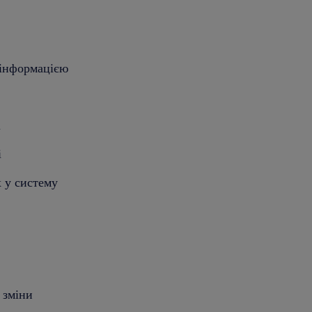
 інформацією
і
і
х у систему
 зміни