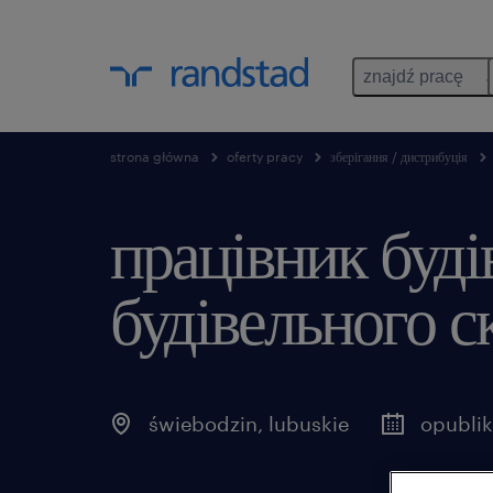
znajdź pracę
strona główna
oferty pracy
зберігання / дистрибуція
працівник буді
будівельного с
świebodzin
,
lubuskie
opublik