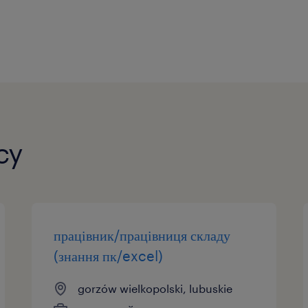
безкоштовна фірмова робоча одяг: ка
рукавички
cy
працівник/працівниця складу
(знання пк/excel)
gorzów wielkopolski, lubuskie