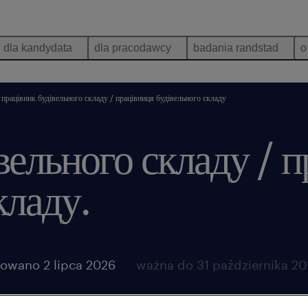
dla kandydata
dla pracodawcy
badania randstad
o
працівник будівельного складу / працівниця будівельного складу
вельного складу / 
кладу.
owano 2 lipca 2026
ważna do 31 października 2