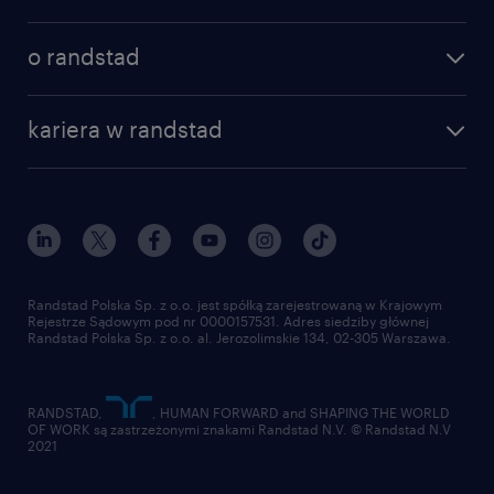
specjalizacje
poznaj nasze usługi
nasze biura
o randstad
dlaczego randstad
złóż CV
nasza historia
centrum wiedzy
praca w amazon
kariera w randstad
Instytut Badawczy Randstad
blog randstad
работа в Польше
dołącz do nas
randstad award
kontakt
nasz świat
dla mediów
pracuj w randstad
dla dostawców
złóż CV
Randstad Polska Sp. z o.o. jest spółką zarejestrowaną w Krajowym
Rejestrze Sądowym pod nr 0000157531. Adres siedziby głównej
Randstad Polska Sp. z o.o. al. Jerozolimskie 134, 02-305 Warszawa.
RANDSTAD,
, HUMAN FORWARD and SHAPING THE WORLD
OF WORK są zastrzeżonymi znakami Randstad N.V. © Randstad N.V
2021