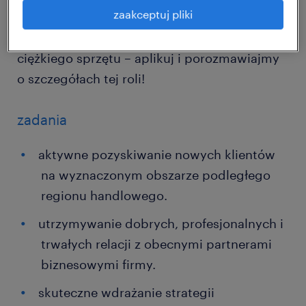
zaakceptuj pliki
trwałe relacje biznesowe i chcesz rozwijać się
w branży nowoczesnych technologii oraz
ciężkiego sprzętu – aplikuj i porozmawiajmy
o szczegółach tej roli!
zadania
aktywne pozyskiwanie nowych klientów
na wyznaczonym obszarze podległego
regionu handlowego.
utrzymywanie dobrych, profesjonalnych i
trwałych relacji z obecnymi partnerami
biznesowymi firmy.
skuteczne wdrażanie strategii