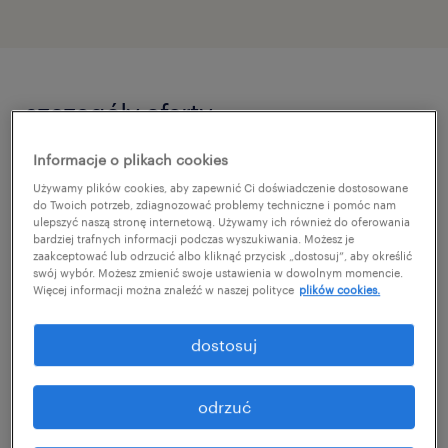
szczegóły oferty
Informacje o plikach cookies
Dla naszego Klienta – dynamicznie
Używamy plików cookies, aby zapewnić Ci doświadczenie dostosowane
rozwijającego się dystrybutora
do Twoich potrzeb, zdiagnozować problemy techniczne i pomóc nam
ulepszyć naszą stronę internetową. Używamy ich również do oferowania
zaawansowanego sprzętu przeładunkowego,
bardziej trafnych informacji podczas wyszukiwania. Możesz je
zaakceptować lub odrzucić albo kliknąć przycisk „dostosuj”, aby określić
recyklingowego oraz przemysłowego –
swój wybór. Możesz zmienić swoje ustawienia w dowolnym momencie.
poszukujemy ambitnej i samodzielnej osoby
Więcej informacji można znaleźć w naszej polityce
plików cookies.
na stanowisko Regionalnego Kierownika
dostosuj
Sprzedaży.
odrzuć
Jeśli posiadasz doświadczenie handlowe w
sektorze technicznym, potrafisz budować