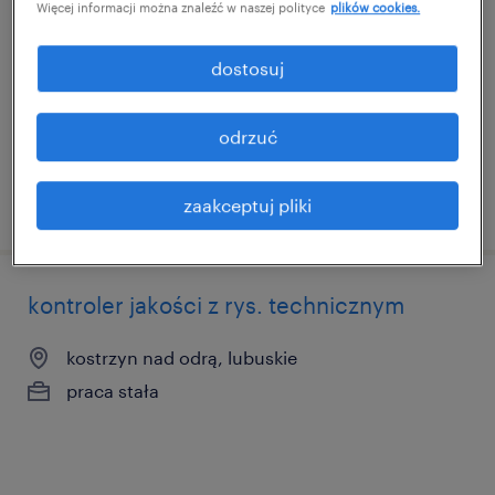
Więcej informacji można znaleźć w naszej polityce
plików cookies.
krzeszyce, lubuskie
praca stała
dostosuj
odrzuć
opublikowano 21 maja 2026
zaakceptuj pliki
kontroler jakości z rys. technicznym
kostrzyn nad odrą, lubuskie
praca stała