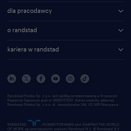
znajdź pracę
dla pracodawcy
specjalizacje
poznaj nasze usługi
nasze biura
o randstad
dlaczego randstad
złóż CV
nasza historia
centrum wiedzy
praca w amazon
kariera w randstad
Instytut Badawczy Randstad
blog randstad
работа в Польше
dołącz do nas
randstad award
kontakt
nasz świat
dla mediów
pracuj w randstad
dla dostawców
złóż CV
Randstad Polska Sp. z o.o. jest spółką zarejestrowaną w Krajowym
Rejestrze Sądowym pod nr 0000157531. Adres siedziby głównej
Randstad Polska Sp. z o.o. al. Jerozolimskie 134, 02-305 Warszawa.
RANDSTAD,
, HUMAN FORWARD and SHAPING THE WORLD
OF WORK są zastrzeżonymi znakami Randstad N.V. © Randstad N.V