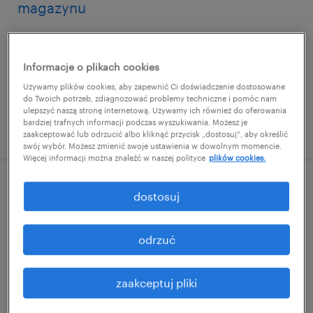
magazynu
świebodzin, lubuskie
praca tymczasowa
Informacje o plikach cookies
Używamy plików cookies, aby zapewnić Ci doświadczenie dostosowane
do Twoich potrzeb, zdiagnozować problemy techniczne i pomóc nam
ulepszyć naszą stronę internetową. Używamy ich również do oferowania
bardziej trafnych informacji podczas wyszukiwania. Możesz je
opublikowano 3 lipca 2026
zaakceptować lub odrzucić albo kliknąć przycisk „dostosuj”, aby określić
swój wybór. Możesz zmienić swoje ustawienia w dowolnym momencie.
Więcej informacji można znaleźć w naszej polityce
plików cookies.
pracownik magazynu/pracownica
dostosuj
magazynu
odrzuć
sulechów, lubuskie
praca tymczasowa
zaakceptuj pliki