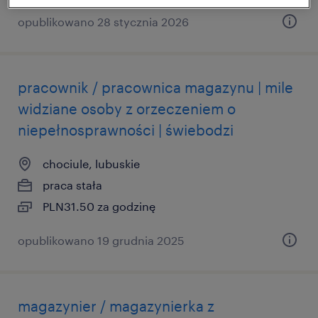
opublikowano 28 stycznia 2026
pracownik / pracownica magazynu | mile
widziane osoby z orzeczeniem o
niepełnosprawności | świebodzi
chociule, lubuskie
praca stała
PLN31.50 za godzinę
opublikowano 19 grudnia 2025
magazynier / magazynierka z