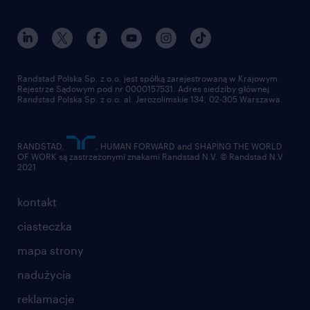
dołącz do nas
randstad award
kontakt
nasz świat
dla mediów
pracuj w randstad
dla dostawców
złóż CV
Randstad Polska Sp. z o.o. jest spółką zarejestrowaną w Krajowym
Rejestrze Sądowym pod nr 0000157531. Adres siedziby głównej
Randstad Polska Sp. z o.o. al. Jerozolimskie 134, 02-305 Warszawa.
RANDSTAD,
, HUMAN FORWARD and SHAPING THE WORLD
OF WORK są zastrzeżonymi znakami Randstad N.V. © Randstad N.V
2021
kontakt
ciasteczka
mapa strony
nadużycia
reklamacje