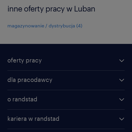
inne oferty pracy w Luban
magazynowanie / dystrybucja
(
4
)
oferty pracy
znajdź pracę
dla pracodawcy
specjalizacje
poznaj nasze usługi
nasze biura
o randstad
dlaczego randstad
złóż CV
nasza historia
centrum wiedzy
praca w amazon
kariera w randstad
Instytut Badawczy Randstad
blog randstad
работа в Польше