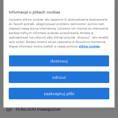
(k/m/n)
Informacje o plikach cookies
lubań, dolnośląskie
Używamy plików cookies, aby zapewnić Ci doświadczenie dostosowane
praca tymczasowa
do Twoich potrzeb, zdiagnozować problemy techniczne i pomóc nam
ulepszyć naszą stronę internetową. Używamy ich również do oferowania
bardziej trafnych informacji podczas wyszukiwania. Możesz je
zaakceptować lub odrzucić albo kliknąć przycisk „dostosuj”, aby określić
swój wybór. Możesz zmienić swoje ustawienia w dowolnym momencie.
Więcej informacji można znaleźć w naszej polityce
plików cookies.
opublikowano 12 maja 2026
dostosuj
operator maszyn - pracownik produkcji
odrzuć
(k/m/n)
lubań, dolnośląskie
zaakceptuj pliki
praca tymczasowa
PLN5,500 miesięcznie