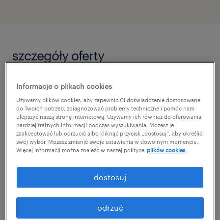
szczegóły oferty
Dla naszego Klienta - wiodącego,
Informacje o plikach cookies
międzynarodowego dostawcy
Używamy plików cookies, aby zapewnić Ci doświadczenie dostosowane
do Twoich potrzeb, zdiagnozować problemy techniczne i pomóc nam
specjalistycznych systemów inżynieryjnych i
ulepszyć naszą stronę internetową. Używamy ich również do oferowania
bardziej trafnych informacji podczas wyszukiwania. Możesz je
aparatury kontrolno-pomiarowej stosowanej
zaakceptować lub odrzucić albo kliknąć przycisk „dostosuj”, aby określić
swój wybór. Możesz zmienić swoje ustawienia w dowolnym momencie.
w kluczowych gałęziach przemysłu -
Więcej informacji można znaleźć w naszej polityce
plików cookies.
poszukujemy zaangażowanego
profesjonalisty na stanowisko Sales
dostosuj
Engineera (k/m/x).
odrzuć
Jeśli pasjonuje Cię nowoczesna elektronika,