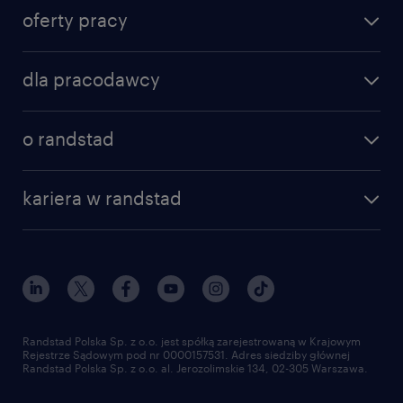
oferty pracy
znajdź pracę
dla pracodawcy
specjalizacje
poznaj nasze usługi
nasze biura
o randstad
dlaczego randstad
złóż CV
nasza historia
centrum wiedzy
praca w amazon
kariera w randstad
Instytut Badawczy Randstad
blog randstad
работа в Польше
dołącz do nas
randstad award
kontakt
nasz świat
dla mediów
pracuj w randstad
dla dostawców
złóż CV
Randstad Polska Sp. z o.o. jest spółką zarejestrowaną w Krajowym
Rejestrze Sądowym pod nr 0000157531. Adres siedziby głównej
Randstad Polska Sp. z o.o. al. Jerozolimskie 134, 02-305 Warszawa.