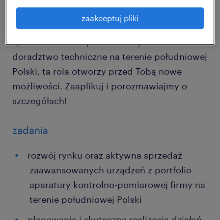
znasz specyfikę profesjonalnej aparatury
zaakceptuj pliki
kontrolno-pomiarowej i chcesz rozwijać
sprzedaż B2B w oparciu o eksperckie
doradztwo techniczne na terenie południowej
Polski, ta rola otworzy przed Tobą nowe
możliwości. Zaaplikuj i porozmawiajmy o
szczegółach!
zadania
rozwój rynku oraz aktywna sprzedaż
zaawansowanych urządzeń z portfolio
aparatury kontrolno-pomiarowej firmy na
terenie południowej Polski
planowanie i skuteczna realizacja działań