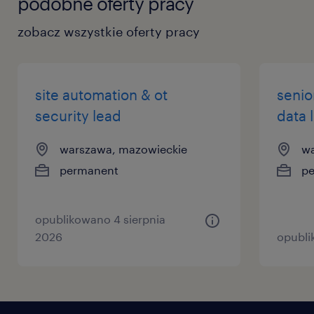
podobne oferty pracy
zobacz wszystkie oferty pracy
site automation & ot
senio
security lead
data 
warszawa, mazowieckie
wa
permanent
p
opublikowano 4 sierpnia
2026
opubli