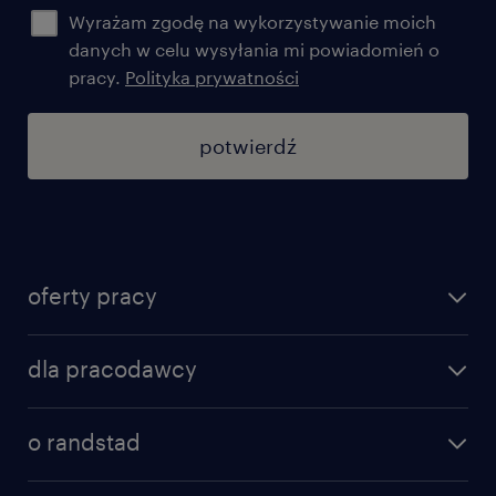
Wyrażam zgodę na wykorzystywanie moich
danych w celu wysyłania mi powiadomień o
pracy.
Polityka prywatności
potwierdź
oferty pracy
znajdź pracę
dla pracodawcy
specjalizacje
poznaj nasze usługi
nasze biura
o randstad
dlaczego randstad
złóż CV
nasza historia