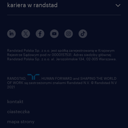
centrum wiedzy
praca w amazon
kariera w randstad
Instytut Badawczy Randstad
blog randstad
работа в Польше
dołącz do nas
randstad award
kontakt
nasz świat
dla mediów
pracuj w randstad
dla dostawców
złóż CV
Randstad Polska Sp. z o.o. jest spółką zarejestrowaną w Krajowym
Rejestrze Sądowym pod nr 0000157531. Adres siedziby głównej
Randstad Polska Sp. z o.o. al. Jerozolimskie 134, 02-305 Warszawa.
RANDSTAD,
, HUMAN FORWARD and SHAPING THE WORLD
OF WORK są zastrzeżonymi znakami Randstad N.V. © Randstad N.V
2021
kontakt
ciasteczka
mapa strony