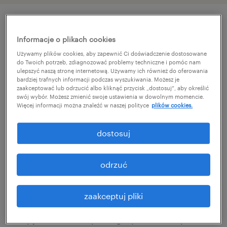
szczegóły oferty
Informacje o plikach cookies
Używamy plików cookies, aby zapewnić Ci doświadczenie dostosowane
do Twoich potrzeb, zdiagnozować problemy techniczne i pomóc nam
Buduj z nami przyszłość offshore wind i
ulepszyć naszą stronę internetową. Używamy ich również do oferowania
bardziej trafnych informacji podczas wyszukiwania. Możesz je
projektów morskich!
zaakceptować lub odrzucić albo kliknąć przycisk „dostosuj”, aby określić
Szukasz wyzwań przy największych
swój wybór. Możesz zmienić swoje ustawienia w dowolnym momencie.
Więcej informacji można znaleźć w naszej polityce
plików cookies.
inwestycjach infrastrukturalnych w Polsce?
dostosuj
Dołącz do zespołu liderów, którzy od dekad
kształtują polskie wybrzeże i sektor offshore.
odrzuć
Jako senior project manager przejmiesz stery
nad kompleksowymi procesami
zaakceptuj pliki
inżynieryjnymi, łącząc techniczną precyzję z
wizją nowoczesnej energetyki morskiej. U