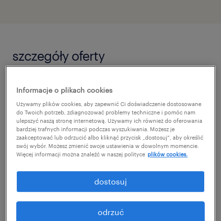
szczegóły oferty
For our international client (a global leader in
Informacje o plikach cookies
IT consulting and digital transformatio), we
Używamy plików cookies, aby zapewnić Ci doświadczenie dostosowane
do Twoich potrzeb, zdiagnozować problemy techniczne i pomóc nam
are looking for motivated candidates for the
ulepszyć naszą stronę internetową. Używamy ich również do oferowania
position of ServiceNow HRSD Consultant.
bardziej trafnych informacji podczas wyszukiwania. Możesz je
zaakceptować lub odrzucić albo kliknąć przycisk „dostosuj”, aby określić
swój wybór. Możesz zmienić swoje ustawienia w dowolnym momencie.
Więcej informacji można znaleźć w naszej polityce
plików cookies.
You will join an expert team dedicated to
modernizing HR environments, where you
dostosuj
will shape and optimize HRSD platforms.
Your main focus will be transforming client
odrzuć
requirements into smooth, automated