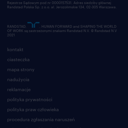
Rejestrze Sądowym pod nr 0000157531. Adres siedziby głównej
Randstad Polska Sp. z o.o. al. Jerozolimskie 134, 02-305 Warszawa.
RANDSTAD,
, HUMAN FORWARD and SHAPING THE WORLD
OF WORK są zastrzeżonymi znakami Randstad N.V. © Randstad N.V
2021
kontakt
ciasteczka
mapa strony
nadużycia
reklamacje
polityka prywatności
polityka praw człowieka
procedura zgłaszania naruszeń