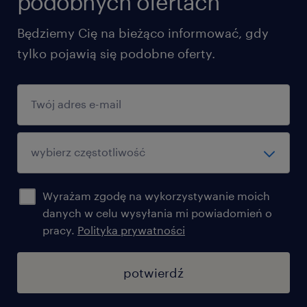
podobnych ofertach
zamówieniami, przepisów eksportowo-
Będziemy Cię na bieżąco informować, gdy
wysyłkowych oraz systemów zarządzania
tylko pojawią się podobne oferty.
jakością będzie dodatkowym atutem
bardzo dobra znajomość MS Excel oraz
Power BI
doświadczenie z systemami ERP oraz
CRM
samodzielność, kreatywność oraz
Wyrażam zgodę na wykorzystywanie moich
rozwinięte umiejętności analityczne i
danych w celu wysyłania mi powiadomień o
komunikacyjne
pracy.
Polityka prywatności
potwierdź
Agencja zatrudnienia – nr wpisu 47