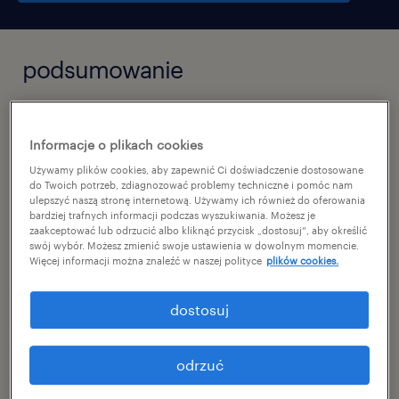
podsumowanie
modlniczka, małopolskie
Informacje o plikach cookies
praca tymczasowa
Używamy plików cookies, aby zapewnić Ci doświadczenie dostosowane
pełen etat
do Twoich potrzeb, zdiagnozować problemy techniczne i pomóc nam
ulepszyć naszą stronę internetową. Używamy ich również do oferowania
bardziej trafnych informacji podczas wyszukiwania. Możesz je
zaakceptować lub odrzucić albo kliknąć przycisk „dostosuj”, aby określić
swój wybór. Możesz zmienić swoje ustawienia w dowolnym momencie.
Więcej informacji można znaleźć w naszej polityce
plików cookies.
specjalizacja
administracja
dostosuj
reference number
47078598
odrzuć