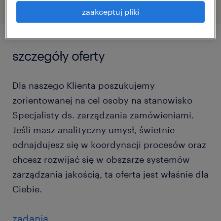
zaakceptuj pliki
szczegóły oferty
Dla naszego Klienta poszukujemy
zorientowanej na cel osoby na stanowisko
Specjalisty ds. zarządzania zamówieniami.
Jeśli masz analityczny umysł, świetnie
odnajdujesz się w koordynacji procesów oraz
chcesz rozwijać się w obszarze systemów
zarządzania jakością, ta oferta jest właśnie dla
Ciebie.
zadania