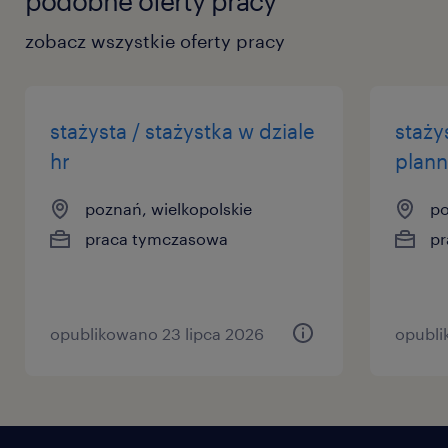
podobne oferty pracy
zobacz wszystkie oferty pracy
stażysta / stażystka w dziale
staży
hr
plann
poznań, wielkopolskie
po
praca tymczasowa
pr
opublikowano 23 lipca 2026
opubli