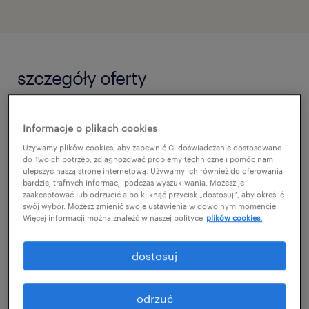
szczegóły oferty
GSK oferuje możliwość podjęcia stażu w
Informacje o plikach cookies
międzynarodowym zespole ds. regulacji
Używamy plików cookies, aby zapewnić Ci doświadczenie dostosowane
rynkowych. Rola ta umożliwia zdobycie
do Twoich potrzeb, zdiagnozować problemy techniczne i pomóc nam
ulepszyć naszą stronę internetową. Używamy ich również do oferowania
praktycznego doświadczenia w strukturach
bardziej trafnych informacji podczas wyszukiwania. Możesz je
zaakceptować lub odrzucić albo kliknąć przycisk „dostosuj”, aby określić
globalnej firmy farmaceutycznej oraz
swój wybór. Możesz zmienić swoje ustawienia w dowolnym momencie.
Więcej informacji można znaleźć w naszej polityce
plików cookies.
poznanie międzynarodowych procedur
regulacyjnych. Program skierowany jest do
dostosuj
studentów wyższych lat oraz absolwentów
kierunków przyrodniczych i chemicznych,
odrzuć
którzy chcą rozwijać kompetencje w