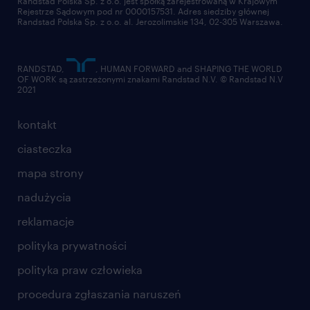
Randstad Polska Sp. z o.o. jest spółką zarejestrowaną w Krajowym
Rejestrze Sądowym pod nr 0000157531. Adres siedziby głównej
Randstad Polska Sp. z o.o. al. Jerozolimskie 134, 02-305 Warszawa.
RANDSTAD,
, HUMAN FORWARD and SHAPING THE WORLD
OF WORK są zastrzeżonymi znakami Randstad N.V. © Randstad N.V
2021
kontakt
ciasteczka
mapa strony
nadużycia
reklamacje
polityka prywatności
polityka praw człowieka
procedura zgłaszania naruszeń