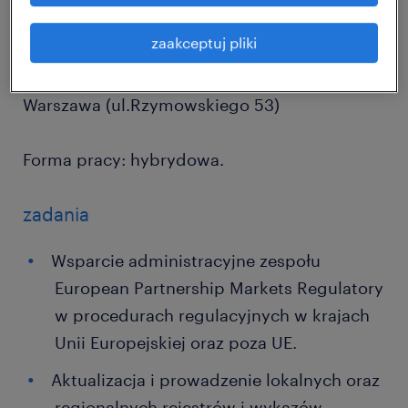
regulowanym środowisku biznesowym.
zaakceptuj pliki
Lokalizacja: Poznań (ul. Grunwaldzka 189) /
Warszawa (ul.Rzymowskiego 53)
Forma pracy: hybrydowa.
zadania
Wsparcie administracyjne zespołu
European Partnership Markets Regulatory
w procedurach regulacyjnych w krajach
Unii Europejskiej oraz poza UE.
Aktualizacja i prowadzenie lokalnych oraz
regionalnych rejestrów i wykazów