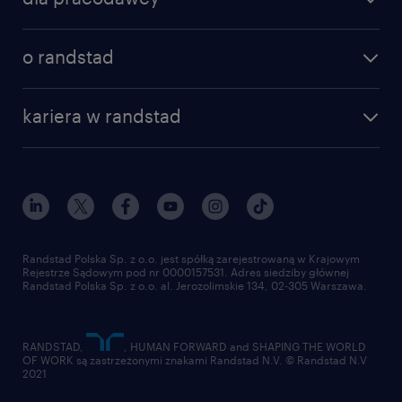
specjalizacje
poznaj nasze usługi
nasze biura
o randstad
dlaczego randstad
złóż CV
nasza historia
centrum wiedzy
praca w amazon
kariera w randstad
Instytut Badawczy Randstad
blog randstad
работа в Польше
dołącz do nas
randstad award
kontakt
nasz świat
dla mediów
pracuj w randstad
dla dostawców
złóż CV
Randstad Polska Sp. z o.o. jest spółką zarejestrowaną w Krajowym
Rejestrze Sądowym pod nr 0000157531. Adres siedziby głównej
Randstad Polska Sp. z o.o. al. Jerozolimskie 134, 02-305 Warszawa.
RANDSTAD,
, HUMAN FORWARD and SHAPING THE WORLD
OF WORK są zastrzeżonymi znakami Randstad N.V. © Randstad N.V
2021