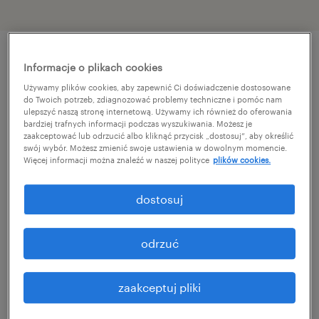
Informacje o plikach cookies
szczegóły oferty
Używamy plików cookies, aby zapewnić Ci doświadczenie dostosowane
do Twoich potrzeb, zdiagnozować problemy techniczne i pomóc nam
ulepszyć naszą stronę internetową. Używamy ich również do oferowania
Stabilna, międzynarodowa firmą o
bardziej trafnych informacji podczas wyszukiwania. Możesz je
zaakceptować lub odrzucić albo kliknąć przycisk „dostosuj”, aby określić
ugruntowanej pozycji na rynku, produkująca i
swój wybór. Możesz zmienić swoje ustawienia w dowolnym momencie.
serwisująca nowoczesne systemy z zakresu
Więcej informacji można znaleźć w naszej polityce
plików cookies.
HVAC oraz chłodnictwa transportowego
dostosuj
rozwija się dynamicznie. W związku z tym
poszukiwana jest doświadczona i
odrzuć
zaangażowana osoba na stanowisko Technika
Serwisu HVAC. Praca mobilna na terenie
zaakceptuj pliki
województwa wielkopolskiego, a przy tym
stała z możliwościami fajnego rozwoju.