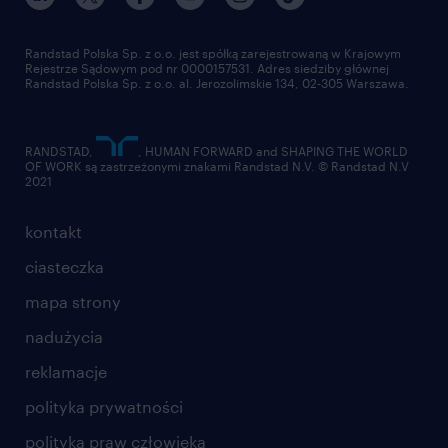
pracuj w randstad
dla dostawców
złóż CV
Randstad Polska Sp. z o.o. jest spółką zarejestrowaną w Krajowym
Rejestrze Sądowym pod nr 0000157531. Adres siedziby głównej
Randstad Polska Sp. z o.o. al. Jerozolimskie 134, 02-305 Warszawa.
RANDSTAD,
, HUMAN FORWARD and SHAPING THE WORLD
OF WORK są zastrzeżonymi znakami Randstad N.V. © Randstad N.V
2021
kontakt
ciasteczka
mapa strony
nadużycia
reklamacje
polityka prywatności
polityka praw człowieka