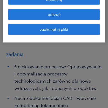
dokumentacji, wdrażanie programów CAM
oraz rozwiązywanie bieżących wyzwań
odrzuć
produkcyjnych we współpracy z innymi
działami. Oferujemy pracę stacjonarną w
zaakceptuj pliki
nowoczesnym parku maszynowym bez
systemu zmianowego (wyłącznie I zmiana).
zadania
Projektowanie procesów: Opracowywanie
i optymalizacja procesów
technologicznych zarówno dla nowo
wdrażanych, jak i obecnych produktów.
Praca z dokumentacją i CAD: Tworzenie
kompletnej dokumentacji