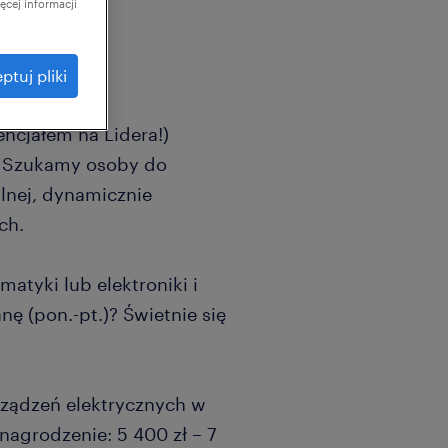
cej informacji
ptuj pliki
encjałem na Lidera!)
! Szukamy osoby do
ilnej, dynamicznie
ch.
matyki lub elektroniki i
nę (pon.-pt.)? Świetnie się
ządzeń elektrycznych w
nagrodzenie: 5 400 zł – 7