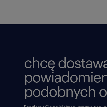
chcę dostaw
powiadomien
podobnych o
Będziemy Cię na bieżąco informować, g