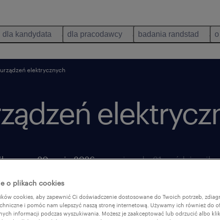
dla kandydata
dla pracodawcy
badania randstad
o
 urządzeń elektrycznych
rządzeń elektrycz
ikowano 20 maja 2026
ważna do 31 października
e o plikach cookies
ków cookies, aby zapewnić Ci doświadczenie dostosowane do Twoich potrzeb, zdia
chniczne i pomóc nam ulepszyć naszą stronę internetową. Używamy ich również do o
afnych informacji podczas wyszukiwania. Możesz je zaakceptować lub odrzucić albo kli