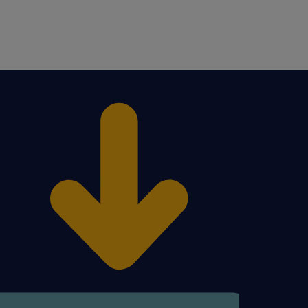
ij "Aplikuj" i prześlij
zyszłości w branży!
a osób powyżej 18 roku
: od 5 400 zł do 7 100 zł
uż potrafisz).
Tobie przyszłość. Jeśli