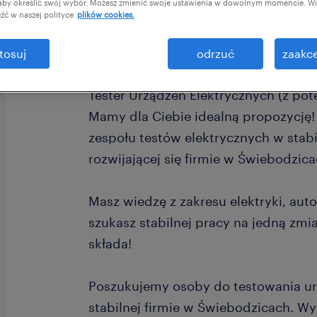
 aby określić swój wybór. Możesz zmienić swoje ustawienia w dowolnym momencie. Wię
źć w naszej polityce
plików cookies.
tosuj
odrzuć
zaakce
Tester Urządzeń Elektrycznych (z pot
Mamy dla Ciebie idealną propozycję
zespołu testów elektrycznych w stab
rozwijającej się firmie w Świebodzica
Masz wiedzę z zakresu elektryki, auto
szukasz stabilnej pracy na jedną zmia
składa!
Poszukujemy osoby do testowania ur
stabilnej firmie w Świebodzicach. Wy