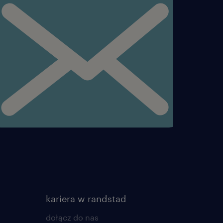
hcesz zarządzać
e jeszcze wyżej!
: Pracujemy wyłącznie na I
iałku do piątku.
!
legać: Umowa o pracę od
m świadczeń
 opowiemy Ci na
kole technicznej?
czymy! Masz
kariera w randstad
enimy się wiedzą.
dołącz do nas