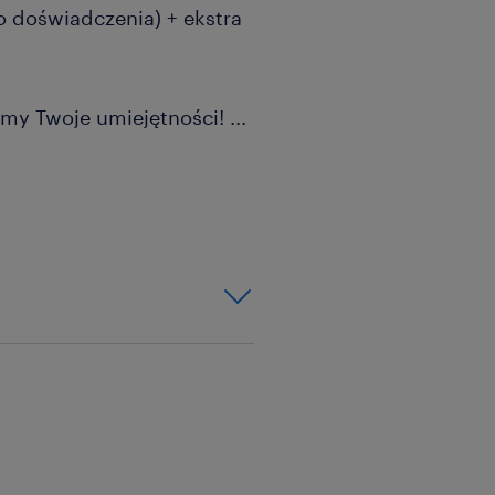
o doświadczenia) + ekstra
my Twoje umiejętności!
...
łę techniczną? Nie szkodzi
 się w przyjaznym
cznych