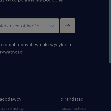
masz predyspozycje liderskie i c
zespołem, Twoja stawka poszybuj
Święty spokój i work-life balance
zmianę (6:00 - 14:00) od poniedz
Weekendy? Masz tylko dla siebie
 moich danych w celu wysyłania
Stabilność, na której możesz po
prywatności
pierwszego dnia i premia roczna.
Pakiet benefitów: Bogaty progra
dodatkowych, o których chętnie
spotkaniu.
Pełne wdrożenie: Jesteś tuż po sz
Spokojnie, wszystkiego Cię nau
racodawcy
o randstad
doświadczenie? Świetnie – wymi
 nasze usługi
nasza historia