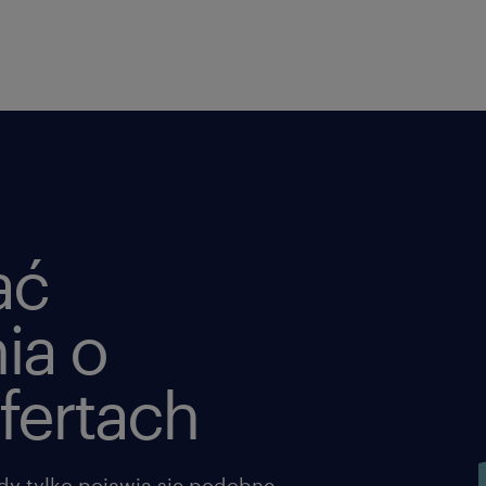
Nie czekaj, aż wyprzedzą Cię inni! Klikn
swoje CV. Porozmawiajmy o Twojej pr
Agencja zatrudnienia – nr wpisu 47
ta oferta pracy przeznaczona jest dl
ać
życia
ia o
oferujemy
fertach
Atrakcyjne wynagrodzenie na start
brutto (w zależności od tego, co j
Jasną ścieżkę awansu: Widzimy w 
dy tylko pojawią się podobne