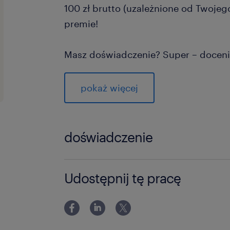
100 zł brutto (uzależnione od Twojeg
premie!
Masz doświadczenie? Super – doceni
Dopiero skończyłeś / skończyłaś szko
– nauczymy Cię wszystkiego!
pokaż więcej
Dołącz do naszego zespołu i rozwijaj
środowisku!
doświadczenie
Aplikuj już dziś!
0-6 miesięcy
Udostępnij tę pracę
zadania
przeprowadzanie testów elektry