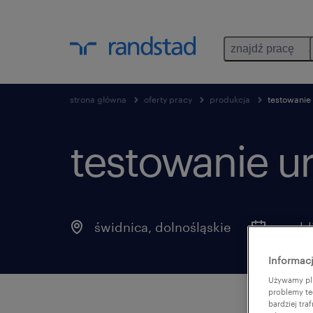
znajdź pracę
strona główna
oferty pracy
produkcja
testowanie
testowanie u
świdnica
,
dolnośląskie
opubl
Informacj
Używamy pli
problemy te
bardziej tr