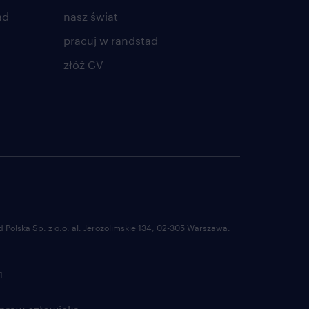
ad
nasz świat
pracuj w randstad
złóż CV
Polska Sp. z o.o. al. Jerozolimskie 134, 02-305 Warszawa.
1