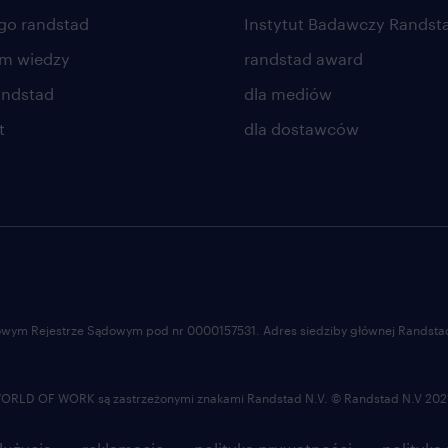
go randstad
Instytut Badawczy Randst
um wiedzy
randstad award
andstad
dla mediów
t
dla dostawców
ajowym Rejestrze Sądowym pod nr 0000157531. Adres siedziby głównej Randstad 
LD OF WORK są zastrzeżonymi znakami Randstad N.V. © Randstad N.V 202