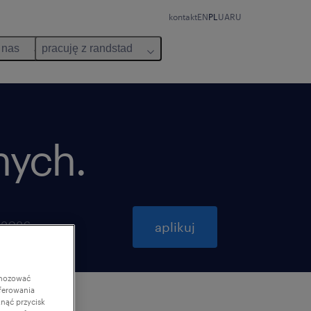
kontakt
EN
PL
UA
RU
 nas
pracuję z randstad
nych.
 2026
aplikuj
gnozować
ferowania
knąć przycisk