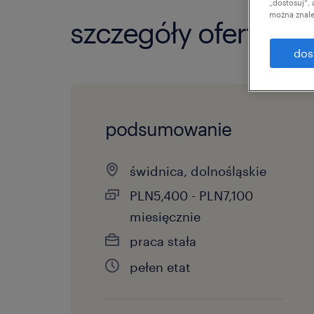
„dostosuj”,
można znale
szczegóły oferty
dos
podsumowanie
świdnica, dolnośląskie
PLN5,400 - PLN7,100
miesięcznie
praca stała
pełen etat