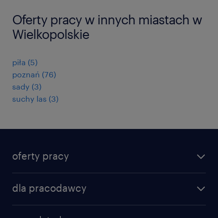
Oferty pracy w innych miastach w
Wielkopolskie
piła
(
5
)
poznań
(
76
)
sady
(
3
)
suchy las
(
3
)
oferty pracy
znajdź pracę
dla pracodawcy
specjalizacje
poznaj nasze usługi
nasze biura