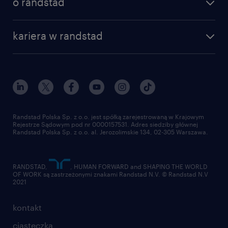
o randstad
dlaczego randstad
złóż CV
nasza historia
centrum wiedzy
praca w amazon
kariera w randstad
Instytut Badawczy Randstad
blog randstad
работа в Польше
dołącz do nas
randstad award
kontakt
nasz świat
dla mediów
pracuj w randstad
dla dostawców
złóż CV
Randstad Polska Sp. z o.o. jest spółką zarejestrowaną w Krajowym
Rejestrze Sądowym pod nr 0000157531. Adres siedziby głównej
Randstad Polska Sp. z o.o. al. Jerozolimskie 134, 02-305 Warszawa.
RANDSTAD,
, HUMAN FORWARD and SHAPING THE WORLD
OF WORK są zastrzeżonymi znakami Randstad N.V. © Randstad N.V
2021
kontakt
ciasteczka