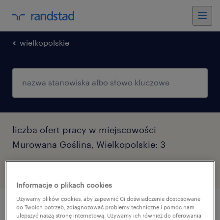
wielkopolskie
liczba ofert pracy w miejscowości
Murowana Goślina, Wielkopolskie: 3
filtr
1
Informacje o plikach cookies
Używamy plików cookies, aby zapewnić Ci doświadczenie dostosowane
do Twoich potrzeb, zdiagnozować problemy techniczne i pomóc nam
inżynier jakości (m/k/n)
ulepszyć naszą stronę internetową. Używamy ich również do oferowania