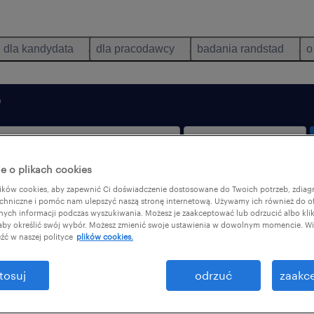
dla kandydata
dla pracodawcy
badania randstad
o
a
e o plikach cookies
ków cookies, aby zapewnić Ci doświadczenie dostosowane do Twoich potrzeb, zdia
tylko praca zdalna
chniczne i pomóc nam ulepszyć naszą stronę internetową. Używamy ich również do o
afnych informacji podczas wyszukiwania. Możesz je zaakceptować lub odrzucić albo kli
 aby określić swój wybór. Możesz zmienić swoje ustawienia w dowolnym momencie. Wię
źć w naszej polityce
plików cookies.
ści Trzcinica, Wielkopolskie: 2
tosuj
odrzuć
zaakce
dzaje stanowiska