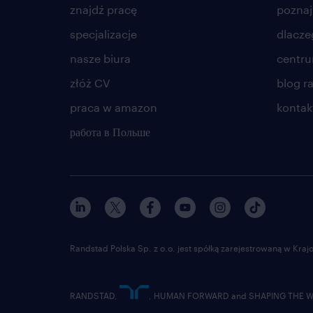
znajdź pracę
poznaj
specjalizacje
dlacze
nasze biura
centr
złóż CV
blog r
praca w amazon
kontak
работа в Польше
Randstad Polska Sp. z o.o. jest spółką zarejestrowaną w Kr
RANDSTAD,
, HUMAN FORWARD and SHAPING THE WOR