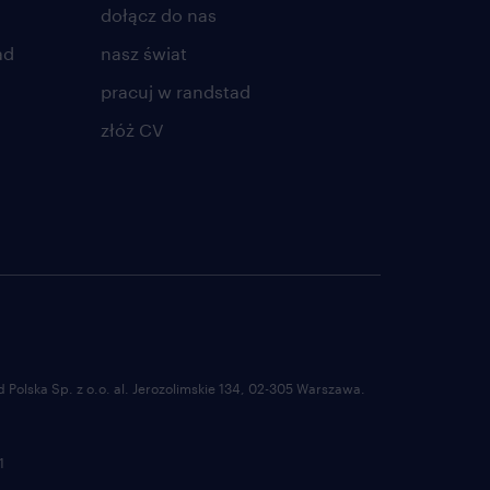
dołącz do nas
ad
nasz świat
pracuj w randstad
złóż CV
Polska Sp. z o.o. al. Jerozolimskie 134, 02-305 Warszawa.
1