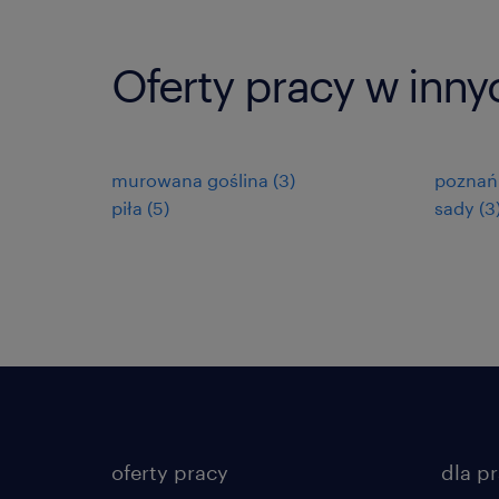
Oferty pracy w inny
murowana goślina
(
3
)
poznań
piła
(
5
)
sady
(
3
oferty pracy
dla p