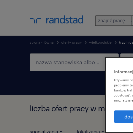
znajdź pracę
strona główna
oferty pracy
wielkopolskie
trzcinic
Informacj
Używamy pli
problemy te
bardziej tr
„dostosuj”,
można znale
liczba ofert pracy w miejscowo
dos
specjalizacja
lokalizacja
ro
1