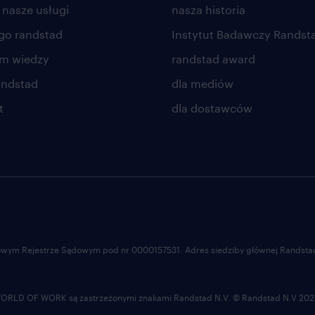
 nasze usługi
nasza historia
go randstad
Instytut Badawczy Randst
um wiedzy
randstad award
andstad
dla mediów
t
dla dostawców
ajowym Rejestrze Sądowym pod nr 0000157531. Adres siedziby głównej Randstad 
LD OF WORK są zastrzeżonymi znakami Randstad N.V. © Randstad N.V 202