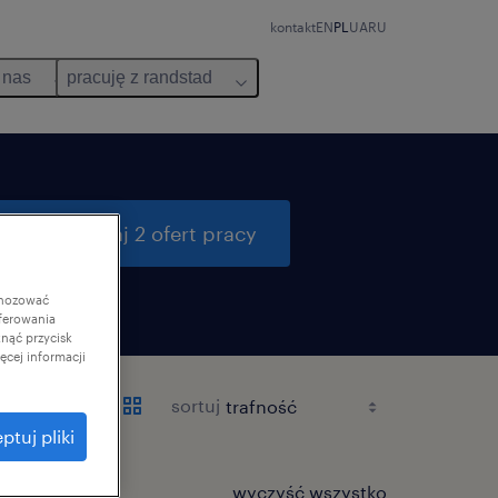
kontakt
EN
PL
UA
RU
 nas
pracuję z randstad
przeszukaj 2 ofert pracy
gnozować
ferowania
knąć przycisk
cej informacji
sortuj
ptuj pliki
wyczyść wszystko