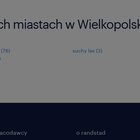
ch miastach w Wielkopols
(
76
)
suchy las
(
3
)
)
racodawcy
o randstad