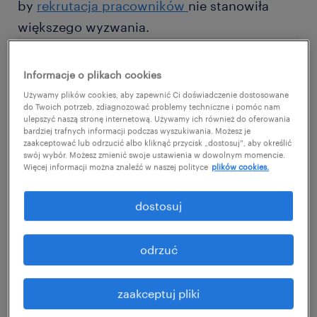
by
rekrutacja pracowników
nie stanowiła
większego wyzwania.
Informacje o plikach cookies
Używamy plików cookies, aby zapewnić Ci doświadczenie dostosowane
do Twoich potrzeb, zdiagnozować problemy techniczne i pomóc nam
ulepszyć naszą stronę internetową. Używamy ich również do oferowania
bardziej trafnych informacji podczas wyszukiwania. Możesz je
zaakceptować lub odrzucić albo kliknąć przycisk „dostosuj”, aby określić
swój wybór. Możesz zmienić swoje ustawienia w dowolnym momencie.
jak tworzyć atrakcyjne oferty pracy w
Więcej informacji można znaleźć w naszej polityce
plików cookies.
branży produkcyjnej?
dostosuj
pobierz
odrzuć
zaakceptuj pliki
oczekiwania pracowników w