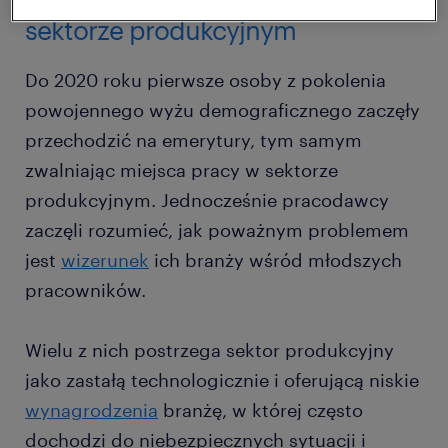
sektorze produkcyjnym
Do 2020 roku pierwsze osoby z pokolenia
powojennego wyżu demograficznego zaczęły
przechodzić na emerytury, tym samym
zwalniając miejsca pracy w sektorze
produkcyjnym. Jednocześnie pracodawcy
zaczęli rozumieć, jak poważnym problemem
jest
wizerunek
ich branży wśród młodszych
pracowników.
Wielu z nich postrzega sektor produkcyjny
jako zastałą technologicznie i oferującą niskie
wynagrodzenia
branżę, w której często
dochodzi do niebezpiecznych sytuacji i