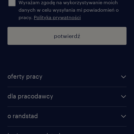
Wyrażam zgodę na wykorzystywanie moich
danych w celu wysyłania mi powiadomień o
pracy.
Polityka prywatności
potwierdź
oferty pracy
znajdź pracę
dla pracodawcy
specjalizacje
poznaj nasze usługi
nasze biura
o randstad
dlaczego randstad
złóż CV
nasza historia
centrum wiedzy
praca w amazon