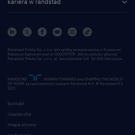
kariera w randstad
Instytut Badawczy Randstad
blog randstad
работа в Польше
dołącz do nas
randstad award
kontakt
nasz świat
dla mediów
pracuj w randstad
dla dostawców
złóż CV
Randstad Polska Sp. z o.o. jest spółką zarejestrowaną w Krajowym
Rejestrze Sądowym pod nr 0000157531. Adres siedziby głównej
Randstad Polska Sp. z o.o. al. Jerozolimskie 134, 02-305 Warszawa.
RANDSTAD,
, HUMAN FORWARD and SHAPING THE WORLD
OF WORK są zastrzeżonymi znakami Randstad N.V. © Randstad N.V
2021
kontakt
ciasteczka
mapa strony
nadużycia