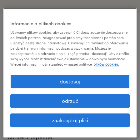
Informacje o plikach cookies
szczegóły oferty
Używamy plików cookies, aby zapewnić Ci doświadczenie dostosowane
do Twoich potrzeb, zdiagnozować problemy techniczne i pomóc nam
ulepszyć naszą stronę internetową. Używamy ich również do oferowania
bardziej trafnych informacji podczas wyszukiwania. Możesz je
The Brand Activation Manager acts as the
zaakceptować lub odrzucić albo kliknąć przycisk „dostosuj”, aby określić
swój wybór. Możesz zmienić swoje ustawienia w dowolnym momencie.
commercial and strategic brand owner for an
Więcej informacji można znaleźć w naszej polityce
plików cookies.
assigned product category across European
markets. This dynamic role perfectly blends
dostosuj
traditional FMCG brand management with
advanced performance marketing and digital
odrzuć
activation. You will run full-funnel campaigns
across paid, owned, and earned channels to
zaakceptuj pliki
drive conversion and manage a consistent
content pipeline.