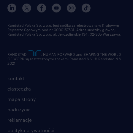
nasz świat
dla mediów
pracuj w randstad
dla dostawców
złóż CV
Randstad Polska Sp. z o.o. jest spółką zarejestrowaną w Krajowym
Rejestrze Sądowym pod nr 0000157531. Adres siedziby głównej
Randstad Polska Sp. z o.o. al. Jerozolimskie 134, 02-305 Warszawa.
RANDSTAD,
, HUMAN FORWARD and SHAPING THE WORLD
OF WORK są zastrzeżonymi znakami Randstad N.V. © Randstad N.V
2021
kontakt
ciasteczka
mapa strony
nadużycia
reklamacje
polityka prywatności