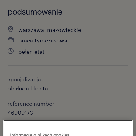
podsumowanie
warszawa, mazowieckie
praca tymczasowa
pełen etat
specjalizacja
obsługa klienta
reference number
46909173
Informacje o plikach cookies