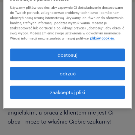
Używamy plików cookies, aby zapewnić Ci doświadczenie dostosowane
do Twoich potrzeb, zdiagnozować problemy techniczne i pomóc nam
ulepszyć naszą stronę internetową. Używamy ich również do oferowania
szczegóły oferty
bardziej trafnych informacji podczas wyszukiwania. Możesz je
zaakceptować lub odrzucić albo kliknąć przycisk „dostosuj”, aby określić
swój wybór. Możesz zmienić swoje ustawienia w dowolnym momencie.
Więcej informacji można znaleźć w naszej polityce
plików cookies.
Dla jednego z naszych klientów -
międzynarodowej firmy z branży automatyki
dostosuj
przemysłowej poszukujemy nowej osoby do
zespołu na stanowisko Chat Operator with
odrzuć
Czech.
zaakceptuj pliki
Jeśli poszukujesz pracy zdalnej, płynnie
posługujesz się językiem czeskim oraz
angielskim, a praca z klientem nie jest Ci
obca - może to właśnie Ciebie szukamy!