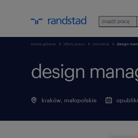
znajdź pracę
strona główna
oferty pracy
inżynieria
design man
design manag
kraków
,
małopolskie
opublik