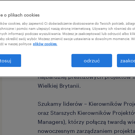
e o plikach cookies
ków cookies, aby zapewnić Ci doświadczenie dostosowane do Twoich potrzeb, zdia
chniczne i pomóc nam ulepszyć naszą stronę internetową. Używamy ich również do o
afnych informacji podczas wyszukiwania. Możesz je zaakceptować lub odrzucić albo kli
 aby określić swój wybór. Możesz zmienić swoje ustawienia w dowolnym momencie. Wię
Dla naszego Klienta – globalnego lid
źć w naszej polityce
plików cookies.
energetycznego – otwieramy zupełni
polskim rynku. Obecnie uruchamiamy
tosuj
odrzuć
zaakce
hub techniczny, który stanie się cen
najbardziej prestiżowych projektów i
Wielkiej Brytanii.
Szukamy liderów – Kierowników Proj
oraz Starszych Kierowników Projektó
Managers), którzy połączą twardą wie
nowoczesnym zarządzaniem projekt