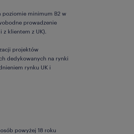
na poziomie minimum B2 w
swobodne prowadzenie
i z klientem z UK).
zacji projektów
ych dedykowanych na rynki
dnieniem rynku UK i
a osób powyżej 18 roku