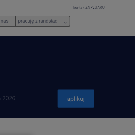
kontakt
EN
PL
UA
RU
 nas
pracuję z randstad
a 2026
aplikuj