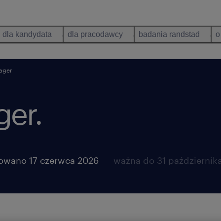
dla kandydata
dla pracodawcy
badania randstad
o
ager
er.
owano 17 czerwca 2026
ważna do 31 październik