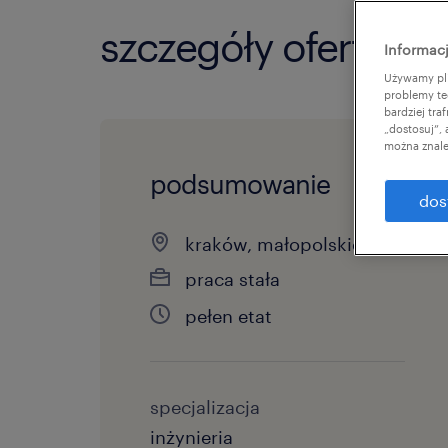
szczegóły oferty
Informacj
Używamy pli
problemy te
bardziej tr
„dostosuj”,
można znale
podsumowanie
dos
kraków, małopolskie
praca stała
pełen etat
specjalizacja
inżynieria