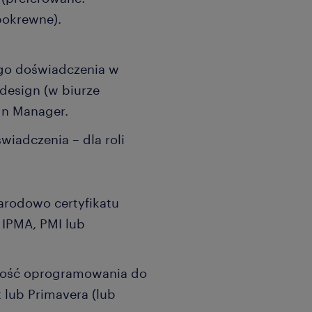
pokrewne).
go doświadczenia w
design (w biurze
gn Manager.
wiadczenia – dla roli
rodowo certyfikatu
 IPMA, PMI lub
mość oprogramowania do
lub Primavera (lub