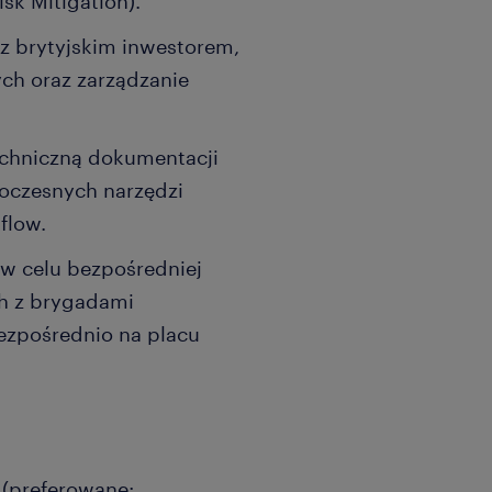
sk Mitigation).
z brytyjskim inwestorem,
ch oraz zarządzanie
echniczną dokumentacji
woczesnych narzędzi
flow.
 w celu bezpośredniej
ch z brygadami
zpośrednio na placu
 (preferowane: