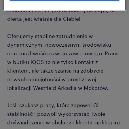
usługach, potrafisz budować trwałe relacje z
klientami i cenisz profesjonalną obsługę, ta
oferta jest właśnie dla Ciebie!
Oferujemy stabilne zatrudnienie w
dynamicznym, nowoczesnym środowisku
oraz możliwość rozwoju zawodowego. Praca
w butiku IQOS to nie tylko kontakt z
klientem, ale także szansa na zdobycie
nowych umiejętności w prestiżowej
lokalizacji Westfield Arkadia w Mokotów.
Jeśli szukasz pracy, która zapewni Ci
stabilność i pozwoli wykorzystać Twoje
doświadczenie w obsłudze klienta, aplikuj już