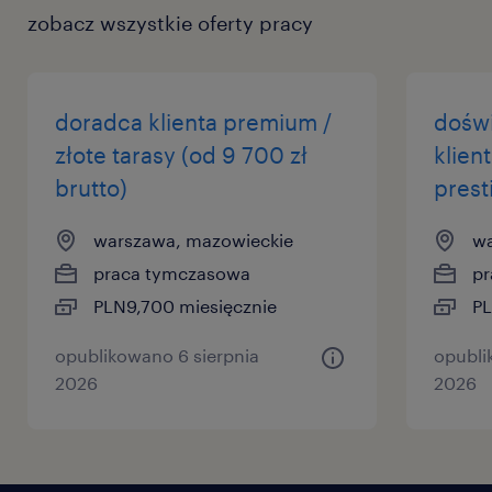
zobacz wszystkie oferty pracy
doradca klienta premium /
dośw
złote tarasy (od 9 700 zł
klien
brutto)
prest
warszawa, mazowieckie
wa
praca tymczasowa
pr
PLN9,700 miesięcznie
PL
opublikowano 6 sierpnia
opubli
2026
2026