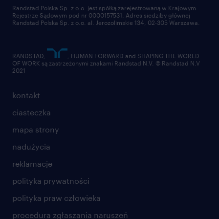
złóż CV
Randstad Polska Sp. z o.o. jest spółką zarejestrowaną w Krajowym
Rejestrze Sądowym pod nr 0000157531. Adres siedziby głównej
Randstad Polska Sp. z o.o. al. Jerozolimskie 134, 02-305 Warszawa.
RANDSTAD,
, HUMAN FORWARD and SHAPING THE WORLD
OF WORK są zastrzeżonymi znakami Randstad N.V. © Randstad N.V
2021
kontakt
ciasteczka
mapa strony
nadużycia
reklamacje
polityka prywatności
polityka praw człowieka
procedura zgłaszania naruszeń