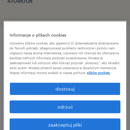
47048708
Informacje o plikach cookies
szczegóły oferty
Używamy plików cookies, aby zapewnić Ci doświadczenie dostosowane
do Twoich potrzeb, zdiagnozować problemy techniczne i pomóc nam
ulepszyć naszą stronę internetową. Używamy ich również do oferowania
bardziej trafnych informacji podczas wyszukiwania. Możesz je
Doradca Klienta – Butik IQOS, Westfield
zaakceptować lub odrzucić albo kliknąć przycisk „dostosuj”, aby określić
swój wybór. Możesz zmienić swoje ustawienia w dowolnym momencie.
Mokotów
Więcej informacji można znaleźć w naszej polityce
plików cookies.
Poszukujemy doświadczonych specjalistów
dostosuj
obsługi klienta, którzy dołączą do zespołu
butiku IQOS w Westfield Mokotów.
odrzuć
Jeśli masz doświadczenie w handlu lub
zaakceptuj pliki