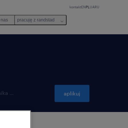
kontakt
EN
PL
UA
RU
 nas
pracuję z randstad
ważna do 31 października 2026
aplikuj