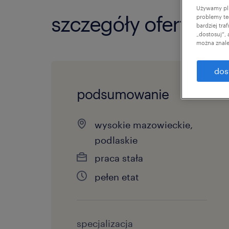
Używamy pli
szczegóły oferty
problemy te
bardziej tr
„dostosuj”,
można znale
dos
podsumowanie
wysokie mazowieckie,
podlaskie
praca stała
pełen etat
specjalizacja