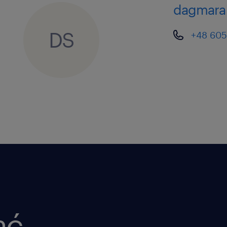
dagmara
DS
+48 605
ać