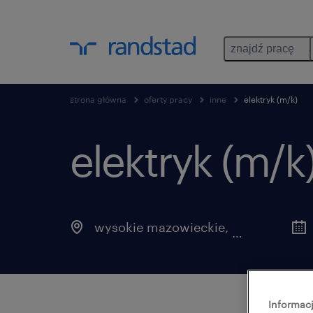
znajdź pracę
strona główna
oferty pracy
inne
elektryk (m/k)
elektryk (m/k)
wysokie mazowieckie
,
podlaskie
Informacj