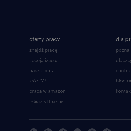
oferty pracy
dla p
znajdź pracę
poznaj
specjalizacje
dlacze
nasze biura
centr
złóż CV
blog r
praca w amazon
kontak
работа в Польше