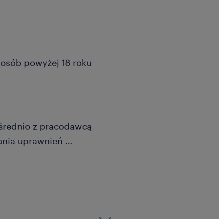
a osób powyżej 18 roku
średnio z pracodawcą
kania uprawnień
...
e 3-zmianowym
wa nawet do 8000 brutto
dczenia kandydata