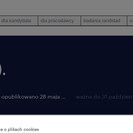
dla kandydata
dla pracodawcy
badania randstad
o
.
opublikowano 28 maja 2026
e o plikach cookies