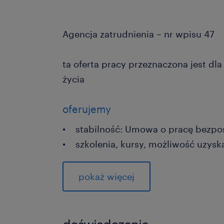
Agencja zatrudnienia – nr wpisu 47
ta oferta pracy przeznaczona jest dl
życia
oferujemy
• stabilność: Umowa o pracę bezpo
• szkolenia, kursy, możliwość uzys
• czas dla siebie: Praca w systemi
• atrakcyjne wynagrodzenie podsta
pokaż więcej
uzależnione od kwalifikacji i doświa