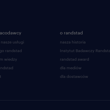
racodawcy
o randstad
 nasze usługi
nasza historia
go randstad
Instytut Badawczy Randst
um wiedzy
randstad award
andstad
dla mediów
t
dla dostawców