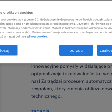
e o plikach cookies
ków cookies, aby zapewnić Ci doświadczenie dostosowane do Twoich potrzeb, zdia
chniczne i pomóc nam ulepszyć naszą stronę internetową. Używamy ich również do o
afnych informacji podczas wyszukiwania. Możesz je zaakceptować lub odrzucić albo kli
 aby określić swój wybór. Możesz zmienić swoje ustawienia w dowolnym momencie. Wię
wykreuj standardy inżynieryjne w 
źć w naszej polityce
plików cookies.
Szukamy lidera który nie boi się wyz
tosuj
odrzuć
zaakce
wpływ na kształtowanie operacji inż
międzynarodowym środowisku. Jeśli 
innowacyjne pomysły w działające p
optymalizacja i skalowalność to twoj
nas! Zarządzaj procesem automatyczn
zespołem, który zmienia oblicze no
technicznego.
zadania