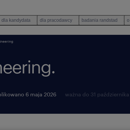
dla kandydata
dla pracodawcy
badania randstad
o
ineering
neering.
likowano 6 maja 2026
ważna do 31 października