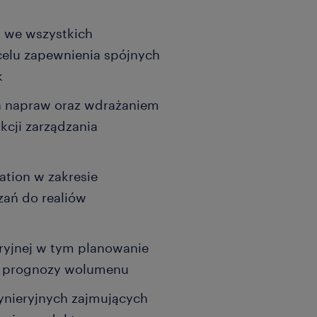
ą we wszystkich
 celu zapewnienia spójnych
k
a napraw oraz wdrażaniem
kcji zarządzania
ation w zakresie
ań do realiów
eryjnej w tym planowanie
o prognozy wolumenu
ynieryjnych zajmujących