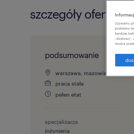
szczegóły oferty
Informacj
Używamy pli
problemy te
bardziej tr
„dostosuj”,
można znale
podsumowanie
dos
warszawa, mazowieckie
praca stała
pełen etat
specjalizacja
inżynieria