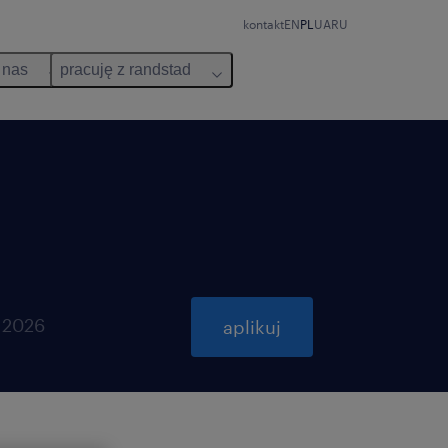
kontakt
EN
PL
UA
RU
 nas
pracuję z randstad
 2026
aplikuj