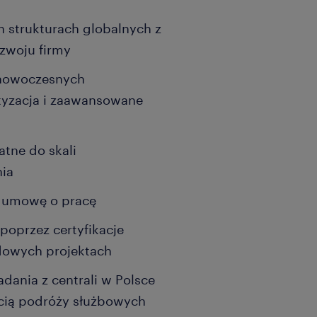
 strukturach globalnych z
zwoju firmy
 nowoczesnych
tyzacja i zaawansowane
tne do skali
nia
o umowę o pracę
oprzez certyfikacje
dowych projektach
dania z centrali w Polsce
ścią podróży służbowych