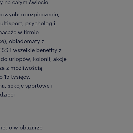
y na całym świecie
cowych: ubezpieczenie,
ltisport, psycholog i
 masaże w firmie
ę), obiadomaty z
S i wszelkie benefity z
do urlopów, kolonii, akcje
za z możliwością
 15 tysięcy,
a, sekcje sportowe i
dzieci
znego w obszarze