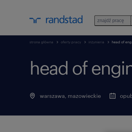
znajdź pracę
strona główna
oferty pracy
inżynieria
head of eng
head of engi
warszawa
,
mazowieckie
opub