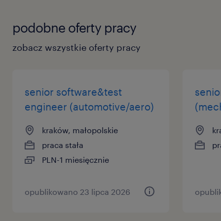
Lider Techniczny:
podobne oferty pracy
Pełnienie roli Projektanta Wiodącego na
zobacz wszystkie oferty pracy
kluczowych, złożonych kontraktach
infrastrukturalnych.
Bezpośrednie doradztwo techniczne i
senior software&test
senio
merytoryczne dla klienta w UK oraz udział
engineer (automotive/aero)
(mech
w międzynarodowych naradach
kraków, małopolskie
kr
koordynacyjnych.
praca stała
pr
Wspieranie młodszych inżynierów i
PLN-1 miesięcznie
asystentów w ich codziennej pracy.
Inicjowanie oraz aktywne wdrażanie
opublikowano 23 lipca 2026
opubli
nowoczesnych narzędzi projektowych w
zespole.