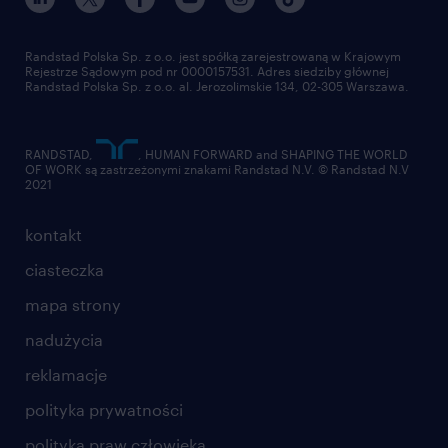
Wynagrodzenie dopasowane do Twoich
pracuj w randstad
dla dostawców
kompetencji: Jasny system wyceny
złóż CV
Randstad Polska Sp. z o.o. jest spółką zarejestrowaną w Krajowym
stanowiska - im większe doświadczenie,
Rejestrze Sądowym pod nr 0000157531. Adres siedziby głównej
Randstad Polska Sp. z o.o. al. Jerozolimskie 134, 02-305 Warszawa.
samodzielność i znajomość
specjalistycznych softów (PLS-
RANDSTAD,
, HUMAN FORWARD and SHAPING THE WORLD
Pole/CYMCAP), tym wyższy budżet i
OF WORK są zastrzeżonymi znakami Randstad N.V. © Randstad N.V
2021
ranga stanowiska.
Praca hybrydowa: Elastyczny model
kontakt
łączący pracę zdalną z nowoczesnym,
ciasteczka
świetnie zlokalizowanym biurem w
mapa strony
Krakowie.
nadużycia
Niezrównana stabilność: Kontrakt
reklamacje
rozpisany na najbliższe lata (pewność
polityka prywatności
zatrudnienia do 2032 roku).
polityka praw człowieka