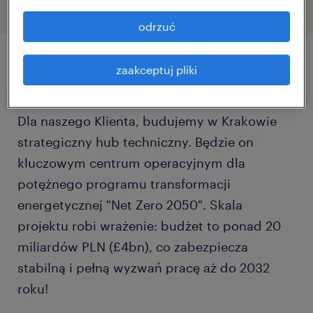
odrzuć
zaakceptuj pliki
szczegóły oferty
Dla naszego Klienta, budujemy w Krakowie
strategiczny hub techniczny. Będzie on
kluczowym centrum operacyjnym dla
potężnego programu transformacji
energetycznej "Net Zero 2050". Skala
projektu robi wrażenie: budżet to ponad 20
miliardów PLN (£4bn), co zabezpiecza
stabilną i pełną wyzwań pracę aż do 2032
roku!