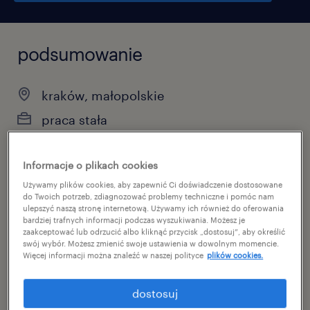
podsumowanie
kraków, małopolskie
praca stała
pełen etat
Informacje o plikach cookies
Używamy plików cookies, aby zapewnić Ci doświadczenie dostosowane
do Twoich potrzeb, zdiagnozować problemy techniczne i pomóc nam
specjalizacja
ulepszyć naszą stronę internetową. Używamy ich również do oferowania
bardziej trafnych informacji podczas wyszukiwania. Możesz je
inżynieria
zaakceptować lub odrzucić albo kliknąć przycisk „dostosuj”, aby określić
swój wybór. Możesz zmienić swoje ustawienia w dowolnym momencie.
Więcej informacji można znaleźć w naszej polityce
plików cookies.
reference number
46948697
dostosuj