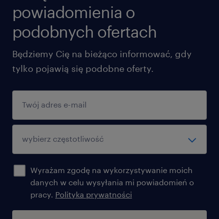
powiadomienia o
Dobra znajomość oprogramowania
podobnych ofertach
AutoCAD oraz PLS-CADD.
Będziemy Cię na bieżąco informować, gdy
Jak rozróżniamy poziomy stanowisk?
tylko pojawią się podobne oferty.
Na poziom REGULAR oczekujemy:
minimum 3-letniego doświadczenia przy
projektowaniu elektroenergetycznych
linii wysokich napięć. Atutem będzie
znajomość programu CYMCAP lub
doświadczenie na rynkach
Wyrażam zgodę na wykorzystywanie moich
zagranicznych.
danych w celu wysyłania mi powiadomień o
pracy.
Polityka prywatności
Na poziom SENIOR oczekujemy: minimum
5-letniego doświadczenia jako