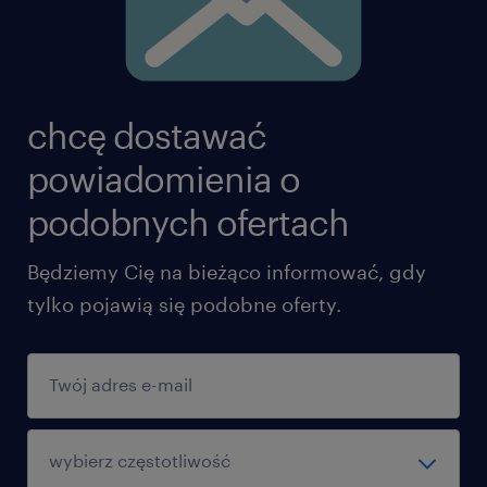
najnowocześniejszymi technologiami
inżynieryjnymi
Kultura pracy: Oparta na zasadach „One
chcę dostawać
Family” (wsparcie i lojalność) oraz „Never
Harm” (najwyższe standardy
powiadomienia o
bezpieczeństwa)
podobnych ofertach
Pakiet benefitów
Będziemy Cię na bieżąco informować, gdy
tylko pojawią się podobne oferty.
Hybrydowy model pracy (3 dni w
tygodniu z biura)
Opieka medyczna lub ekwiwalent
świadczeń zdrowotnych
Zakładowy Fundusz Świadczeń