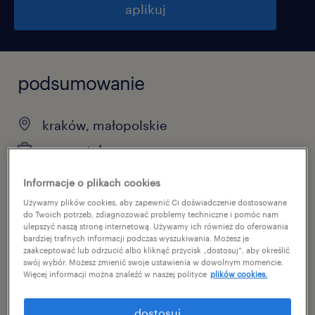
aplikuj
podsumowanie
kraków, małopolskie
praca stała
pełen etat
Informacje o plikach cookies
Używamy plików cookies, aby zapewnić Ci doświadczenie dostosowane
do Twoich potrzeb, zdiagnozować problemy techniczne i pomóc nam
ulepszyć naszą stronę internetową. Używamy ich również do oferowania
specjalizacja
bardziej trafnych informacji podczas wyszukiwania. Możesz je
zaakceptować lub odrzucić albo kliknąć przycisk „dostosuj”, aby określić
inżynieria
swój wybór. Możesz zmienić swoje ustawienia w dowolnym momencie.
Więcej informacji można znaleźć w naszej polityce
plików cookies.
reference number
dostosuj