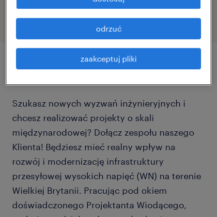
46960565
odrzuć
zaakceptuj pliki
szczegóły oferty
Szukasz nowych wyzwań inżynieryjnych i
chcesz realizować projekty o skali
międzynarodowej? Dołącz zespołu naszego
Klienta! Będziesz mieć realny wpływ na
rozwój i modernizację infrastruktury
przesyłowej wysokich napięć (WN) na terenie
Wielkiej Brytanii. Pracując pod okiem
doświadczonego Projektanta Wiodącego,