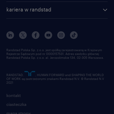
nasza historia
centrum wiedzy
praca w amazon
Elastyczne godziny pracy z czasem
kariera w randstad
Instytut Badawczy Randstad
blog randstad
работа в Польше
rozpoczęcia między 7:00 a 9:00
dołącz do nas
randstad award
kontakt
nasz świat
dla mediów
pracuj w randstad
dla dostawców
złóż CV
Randstad Polska Sp. z o.o. jest spółką zarejestrowaną w Krajowym
Rejestrze Sądowym pod nr 0000157531. Adres siedziby głównej
Randstad Polska Sp. z o.o. al. Jerozolimskie 134, 02-305 Warszawa.
RANDSTAD,
, HUMAN FORWARD and SHAPING THE WORLD
OF WORK są zastrzeżonymi znakami Randstad N.V. © Randstad N.V
2021
kontakt
ciasteczka
mapa strony