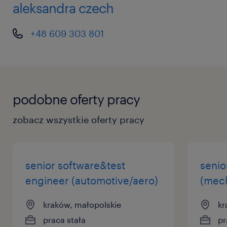
pracę z dokumentacją techniczną
aleksandra czech
• dobrej umiejętności obsługi programu
AutoCAD (2D/3D) oraz pakietu MS Office 365,
+48 609 303 801
a także znajomość środowiska Eplan – na
poziomie podstawowym (dla roli Inżyniera)
lub średniozaawansowanym (dla roli
Starszego Inżyniera)
podobne oferty pracy
zobacz wszystkie oferty pracy
Mile widziane
• doświadczenie w realizacji projektów
senior software&test
senio
elektroenergetycznych dedykowanych na
engineer (automotive/aero)
(mech
rynki zagraniczne
kraków, małopolskie
kr
praca stała
pr