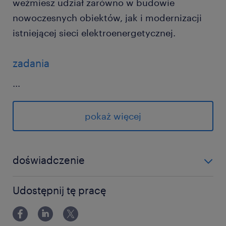
weźmiesz udział zarówno w budowie
nowoczesnych obiektów, jak i modernizacji
istniejącej sieci elektroenergetycznej.
zadania
...
opracowywanie rysunków technicznych,
schematów montażowych, zestawień
pokaż więcej
oraz opisów dla stacji
elektroenergetycznych o wysokim
doświadczenie
napięciu
dostosowywanie dokumentacji do
powyżej 24 miesięcy
Udostępnij tę pracę
brytyjskich norm technicznych oraz
indywidualnych wytycznych klienta