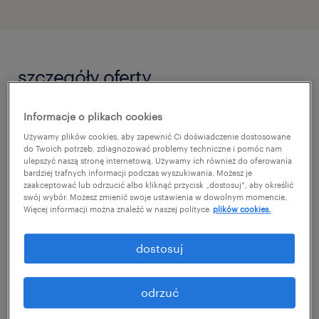
szczegóły oferty
Informacje o plikach cookies
Chcesz pracować w firmie, gdzie nikt nie
Używamy plików cookies, aby zapewnić Ci doświadczenie dostosowane
rozlicza Cię z każdego kliknięcia w systemie
do Twoich potrzeb, zdiagnozować problemy techniczne i pomóc nam
CRM i daje pełną autonomię w działaniu?
ulepszyć naszą stronę internetową. Używamy ich również do oferowania
bardziej trafnych informacji podczas wyszukiwania. Możesz je
Jesteś doświadczonym inżynierem lub
zaakceptować lub odrzucić albo kliknąć przycisk „dostosuj”, aby określić
swój wybór. Możesz zmienić swoje ustawienia w dowolnym momencie.
handlowcem, który nie boi się wyjść w teren,
Więcej informacji można znaleźć w naszej polityce
plików cookies.
potrafi z pasją pozyskiwać klientów w
zakładach przemysłowych i ma ambicję, by
dostosuj
od zera zbudować swój własny, silny rynek na
północy Polski? W firmie z branży pomp
odrzuć
przemysłowych i systemów pompowych