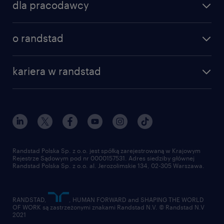
dla pracodawcy
specjalizacje
poznaj nasze usługi
nasze biura
o randstad
dlaczego randstad
złóż CV
nasza historia
centrum wiedzy
praca w amazon
kariera w randstad
Instytut Badawczy Randstad
blog randstad
работа в Польше
dołącz do nas
randstad award
kontakt
nasz świat
dla mediów
pracuj w randstad
dla dostawców
złóż CV
Randstad Polska Sp. z o.o. jest spółką zarejestrowaną w Krajowym
Rejestrze Sądowym pod nr 0000157531. Adres siedziby głównej
Randstad Polska Sp. z o.o. al. Jerozolimskie 134, 02-305 Warszawa.
RANDSTAD,
, HUMAN FORWARD and SHAPING THE WORLD
OF WORK są zastrzeżonymi znakami Randstad N.V. © Randstad N.V
2021