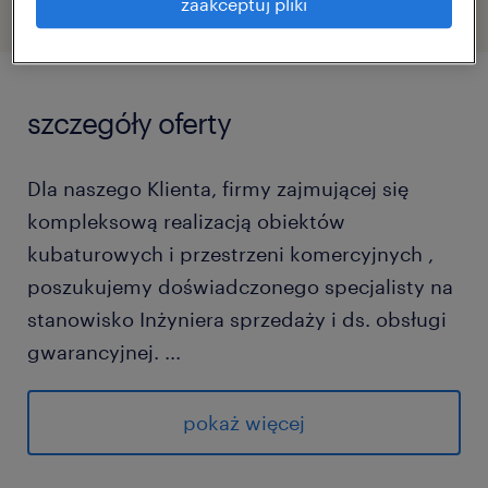
zaakceptuj pliki
szczegóły oferty
​Dla naszego Klienta, firmy zajmującej się
kompleksową realizacją obiektów
kubaturowych i przestrzeni komercyjnych ,
poszukujemy doświadczonego specjalisty na
stanowisko Inżyniera sprzedaży i ds. obsługi
gwarancyjnej.
...
Jeśli sprawnie poruszasz się w dokumentacji
technicznej , a trudne rozmowy z klientem
pokaż więcej
czy wyceny to dla Ciebie codzienność –
aplikuj, chętnie opowiemy Ci więcej o tej roli!