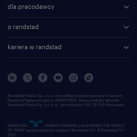
znajdź pracę
sprzedaży, kosztorysanta, inżynier
dla pracodawcy
specjalizacje
budowy lub inżyniera kontraktu
poznaj nasze usługi
nasze biura
o randstad
biegłej znajomości programów do
dlaczego randstad
złóż CV
kosztorysowania (np. Norma PRO) oraz
nasza historia
centrum wiedzy
praca w amazon
środowiska AutoCAD
kariera w randstad
Instytut Badawczy Randstad
blog randstad
работа в Польше
bardzo dobrej umiejętności czytania
dołącz do nas
randstad award
kontakt
dokumentacji projektowej w zakresie
nasz świat
dla mediów
architektury, konstrukcji oraz instalacji
pracuj w randstad
dla dostawców
praktycznej znajomości technologii
złóż CV
Randstad Polska Sp. z o.o. jest spółką zarejestrowaną w Krajowym
budowy hal stalowych/żelbetowych oraz
Rejestrze Sądowym pod nr 0000157531. Adres siedziby głównej
Randstad Polska Sp. z o.o. al. Jerozolimskie 134, 02-305 Warszawa.
procesów fit-outowych
znajomości przepisów Prawa
RANDSTAD,
, HUMAN FORWARD and SHAPING THE WORLD
Budowlanego oraz zagadnień związanych
OF WORK są zastrzeżonymi znakami Randstad N.V. © Randstad N.V
2021