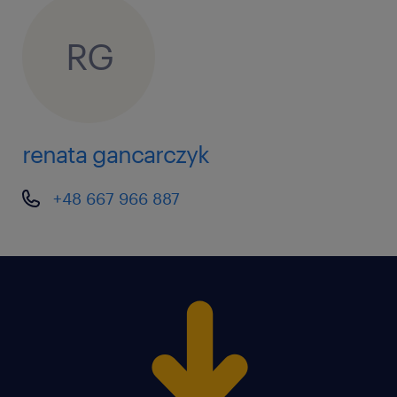
przygotowywanie wycen ofertowych:
RG
Terminowe i samodzielne opracowywanie
wycen handlowych.
bieżąca obsługa zgłoszeń
renata gancarczyk
reklamacyjnych: Przyjmowanie oraz
procesowanie zgłoszeń od klientów.
+48 667 966 887
uzgadnianie zgłoszeń gwarancyjnych:
Prowadzenie rozmów technicznych i
weryfikacja zasadności roszczeń w relacji
z klientami.
zarządzanie sytuacjami kryzysowymi:
Szybkie reagowanie oraz sprawne
rozwiązywanie problemów w przypadku