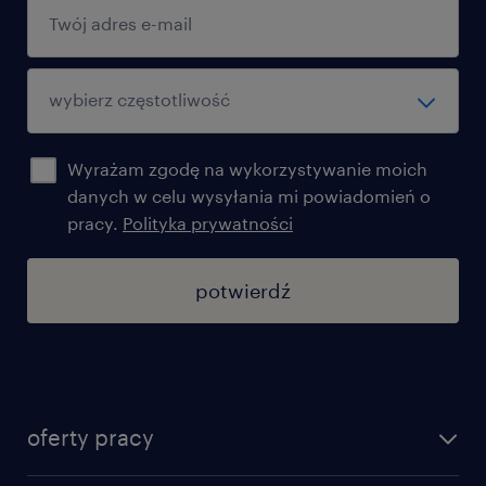
adaptacji powierzchni komercyjnych
przyjazną atmosferę oraz narzędzia
niezbędne do codziennej pracy.
Wyrażam zgodę na wykorzystywanie moich
danych w celu wysyłania mi powiadomień o
oczekujemy
pracy.
Polityka prywatności
minimum 2–3 lat doświadczenia w
potwierdź
budownictwie kubaturowym lub
przemysłowym (mile widziane u
generalnego wykonawcy lub przy
adaptacjach powierzchni komercyjnych /
fit-out)
oferty pracy
doświadczenia na stanowisku inżyniera