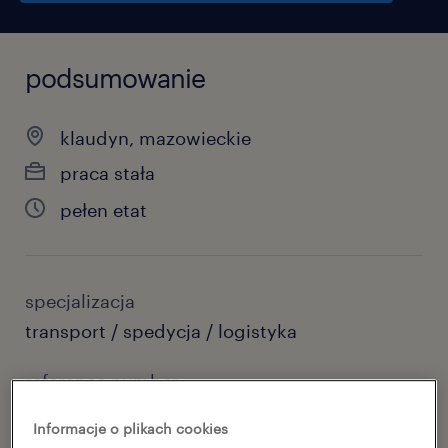
podsumowanie
klaudyn, mazowieckie
praca stała
pełen etat
specjalizacja
transport / spedycja / logistyka
reference number
47098106
Informacje o plikach cookies