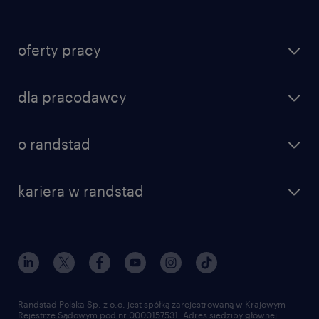
oferty pracy
znajdź pracę
dla pracodawcy
specjalizacje
poznaj nasze usługi
nasze biura
o randstad
dlaczego randstad
złóż CV
nasza historia
centrum wiedzy
praca w amazon
kariera w randstad
Instytut Badawczy Randstad
blog randstad
работа в Польше
dołącz do nas
randstad award
kontakt
nasz świat
dla mediów
pracuj w randstad
dla dostawców
złóż CV
Randstad Polska Sp. z o.o. jest spółką zarejestrowaną w Krajowym
Rejestrze Sądowym pod nr 0000157531. Adres siedziby głównej