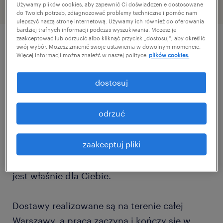
Używamy plików cookies, aby zapewnić Ci doświadczenie dostosowane
do Twoich potrzeb, zdiagnozować problemy techniczne i pomóc nam
ulepszyć naszą stronę internetową. Używamy ich również do oferowania
bardziej trafnych informacji podczas wyszukiwania. Możesz je
zaakceptować lub odrzucić albo kliknąć przycisk „dostosuj”, aby określić
swój wybór. Możesz zmienić swoje ustawienia w dowolnym momencie.
szczegóły oferty
Więcej informacji można znaleźć w naszej polityce
plików cookies.
dostosuj
Masz prawo jazdy kat. B, lubisz prowadzić
auto i jesteś osobą, która ceni sobie
odrzuć
aktywność fizyczną w codziennej pracy?
Szukamy właśnie Ciebie! Jeśli szukasz
zaakceptuj pliki
stabilnego zajęcia za kierownicą i chcesz
realnie wpływać na swoje zarobki to ta oferta
jest właśnie dla Ciebie.
Dostawy realizowane są na terenie całej
Warszawy, a praca zaczyna i kończy się w