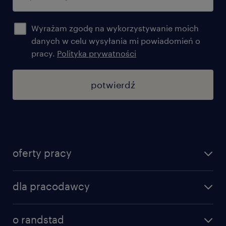
Wyrażam zgodę na wykorzystywanie moich
danych w celu wysyłania mi powiadomień o
pracy.
Polityka prywatności
potwierdź
oferty pracy
znajdź pracę
dla pracodawcy
specjalizacje
poznaj nasze usługi
nasze biura
o randstad