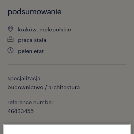
podsumowanie
kraków, małopolskie
praca stała
pełen etat
specjalizacja
budownictwo / architektura
reference number
46833455