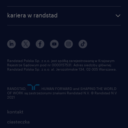
dlaczego randstad
złóż CV
nasza historia
centrum wiedzy
praca w amazon
kariera w randstad
Instytut Badawczy Randstad
blog randstad
работа в Польше
dołącz do nas
randstad award
kontakt
nasz świat
dla mediów
pracuj w randstad
dla dostawców
złóż CV
Randstad Polska Sp. z o.o. jest spółką zarejestrowaną w Krajowym
Rejestrze Sądowym pod nr 0000157531. Adres siedziby głównej
Randstad Polska Sp. z o.o. al. Jerozolimskie 134, 02-305 Warszawa.
RANDSTAD,
, HUMAN FORWARD and SHAPING THE WORLD
OF WORK są zastrzeżonymi znakami Randstad N.V. © Randstad N.V
2021
kontakt
ciasteczka