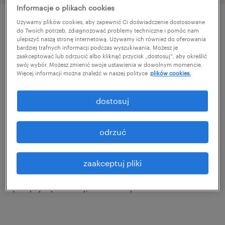
Informacje o plikach cookies
Używamy plików cookies, aby zapewnić Ci doświadczenie dostosowane
do Twoich potrzeb, zdiagnozować problemy techniczne i pomóc nam
szczegóły oferty
ulepszyć naszą stronę internetową. Używamy ich również do oferowania
bardziej trafnych informacji podczas wyszukiwania. Możesz je
zaakceptować lub odrzucić albo kliknąć przycisk „dostosuj”, aby określić
Dla naszego klienta, firmy będącej
swój wybór. Możesz zmienić swoje ustawienia w dowolnym momencie.
Więcej informacji można znaleźć w naszej polityce
plików cookies.
generalnym wykonawcą w sektorze
budownictwa przemysłowego, poszukujemy
dostosuj
osób gotowych do współtworzenia
ambitnych projektów kubaturowych. Jeśli
odrzuć
chcesz brać udział w budowaniu
infrastruktury napędzającej przemysł i cenisz
zaakceptuj pliki
sobie pracę w organizacji o ugruntowanej
pozycji rynkowej, ta oferta jest dla Ciebie!