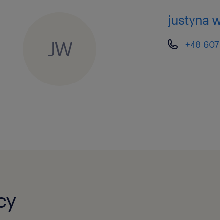
justyna 
JW
+48 607
cy