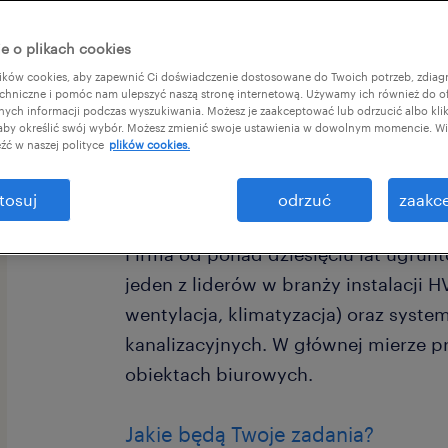
e o plikach cookies
ków cookies, aby zapewnić Ci doświadczenie dostosowane do Twoich potrzeb, zdia
chniczne i pomóc nam ulepszyć naszą stronę internetową. Używamy ich również do o
afnych informacji podczas wyszukiwania. Możesz je zaakceptować lub odrzucić albo kli
 aby określić swój wybór. Możesz zmienić swoje ustawienia w dowolnym momencie. Wię
Dla naszego Klienta – stabilnej i rozwi
źć w naszej polityce
plików cookies.
inżynieryjnej z siedzibą w Warszawi
zmotywowanych kandydatów do stałe
tosuj
odrzuć
zaakce
Firma od ponad dziesięciu lat ugrun
jeden z liderów w branży instalacji 
wentylacja, klimatyzacja) oraz syst
kanalizacyjnych. W głównej mierze p
obiektach biurowych.
Jakie będą Twoje zadania?