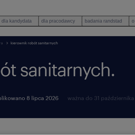
dla kandydata
dla pracodawcy
badania randstad
o
ra
kierownik robót sanitarnych
ót sanitarnych.
likowano 8 lipca 2026
ważna do 31 października