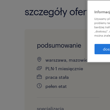
szczegóły oferty
Informacj
Używamy pli
problemy te
bardziej tr
„dostosuj”,
można znale
podsumowanie
dos
warszawa, mazowieckie
PLN-1 miesięcznie
praca stała
pełen etat
specjalizacja