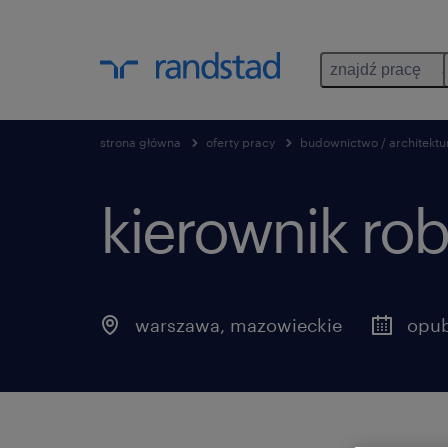
znajdź pracę
strona główna
oferty pracy
budownictwo / architektu
kierownik rob
warszawa
,
mazowieckie
opub