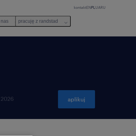
kontakt
EN
PL
UA
RU
 nas
pracuję z randstad
 2026
aplikuj