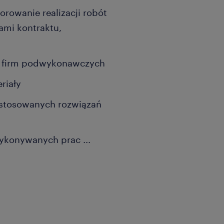
orowanie realizacji robót
ami kontraktu,
c firm podwykonawczych
riały
astosowanych rozwiązań
 wykonywanych prac
...
o umowę o pracę lub B2B,