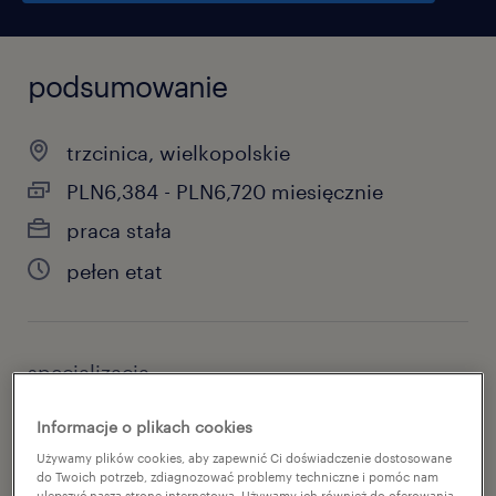
podsumowanie
trzcinica, wielkopolskie
PLN6,384 - PLN6,720 miesięcznie
praca stała
pełen etat
specjalizacja
produkcja
Informacje o plikach cookies
reference number
Używamy plików cookies, aby zapewnić Ci doświadczenie dostosowane
do Twoich potrzeb, zdiagnozować problemy techniczne i pomóc nam
46797312
ulepszyć naszą stronę internetową. Używamy ich również do oferowania