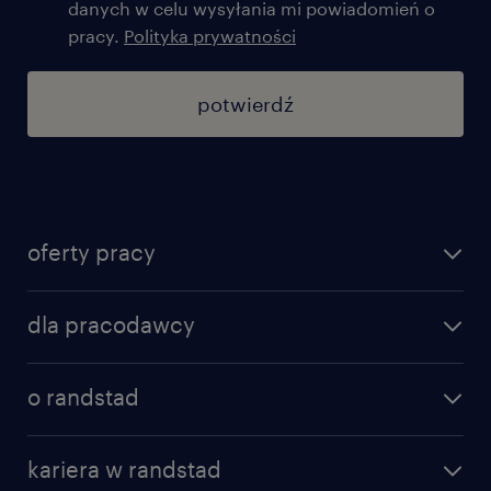
danych w celu wysyłania mi powiadomień o
pracy.
Polityka prywatności
potwierdź
oferty pracy
znajdź pracę
dla pracodawcy
specjalizacje
poznaj nasze usługi
nasze biura
o randstad
dlaczego randstad
złóż CV
nasza historia
centrum wiedzy
praca w amazon
kariera w randstad
Instytut Badawczy Randstad