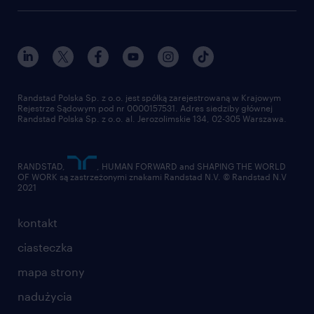
blog randstad
работа в Польше
dołącz do nas
randstad award
kontakt
nasz świat
dla mediów
pracuj w randstad
dla dostawców
złóż CV
Randstad Polska Sp. z o.o. jest spółką zarejestrowaną w Krajowym
Rejestrze Sądowym pod nr 0000157531. Adres siedziby głównej
Randstad Polska Sp. z o.o. al. Jerozolimskie 134, 02-305 Warszawa.
RANDSTAD,
, HUMAN FORWARD and SHAPING THE WORLD
OF WORK są zastrzeżonymi znakami Randstad N.V. © Randstad N.V
2021
kontakt
ciasteczka
mapa strony
nadużycia