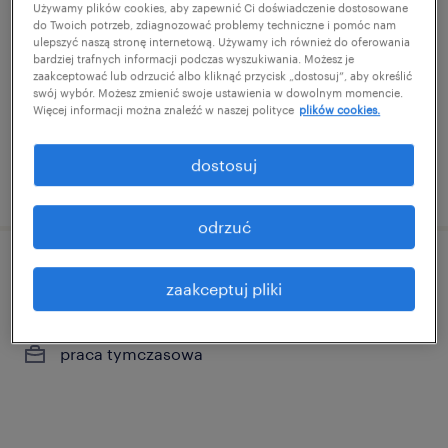
Używamy plików cookies, aby zapewnić Ci doświadczenie dostosowane
do Twoich potrzeb, zdiagnozować problemy techniczne i pomóc nam
belsk duży, mazowieckie
ulepszyć naszą stronę internetową. Używamy ich również do oferowania
praca tymczasowa
bardziej trafnych informacji podczas wyszukiwania. Możesz je
zaakceptować lub odrzucić albo kliknąć przycisk „dostosuj”, aby określić
swój wybór. Możesz zmienić swoje ustawienia w dowolnym momencie.
Więcej informacji można znaleźć w naszej polityce
plików cookies.
dostosuj
opublikowano 16 kwietnia 2026
odrzuć
operator wózka widłowego k/m/n
zaakceptuj pliki
belsk duży, mazowieckie
praca tymczasowa