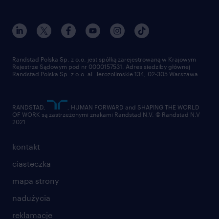
dołącz do nas
randstad award
kontakt
nasz świat
dla mediów
pracuj w randstad
dla dostawców
złóż CV
Randstad Polska Sp. z o.o. jest spółką zarejestrowaną w Krajowym
Rejestrze Sądowym pod nr 0000157531. Adres siedziby głównej
Randstad Polska Sp. z o.o. al. Jerozolimskie 134, 02-305 Warszawa.
RANDSTAD,
, HUMAN FORWARD and SHAPING THE WORLD
OF WORK są zastrzeżonymi znakami Randstad N.V. © Randstad N.V
2021
kontakt
ciasteczka
mapa strony
nadużycia
reklamacje