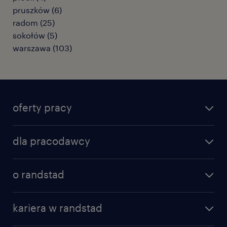
pruszków
(
6
)
radom
(
25
)
sokołów
(
5
)
warszawa
(
103
)
oferty pracy
znajdź pracę
dla pracodawcy
specjalizacje
poznaj nasze usługi
nasze biura
o randstad
dlaczego randstad
złóż CV
nasza historia
centrum wiedzy
praca w amazon
kariera w randstad
Instytut Badawczy Randstad
blog randstad
работа в Польше