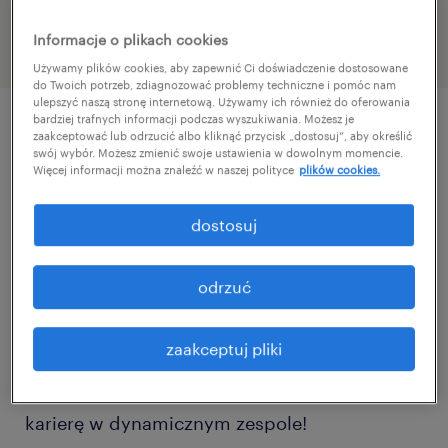
47072672
Informacje o plikach cookies
Używamy plików cookies, aby zapewnić Ci doświadczenie dostosowane
do Twoich potrzeb, zdiagnozować problemy techniczne i pomóc nam
ulepszyć naszą stronę internetową. Używamy ich również do oferowania
bardziej trafnych informacji podczas wyszukiwania. Możesz je
zaakceptować lub odrzucić albo kliknąć przycisk „dostosuj”, aby określić
szczegóły oferty
swój wybór. Możesz zmienić swoje ustawienia w dowolnym momencie.
Więcej informacji można znaleźć w naszej polityce
plików cookies.
Szukamy Młodszego Specjalisty / Specjalistki
dostosuj
ds. Obrotu Paletowego i Opakowań. Jeśli
masz oko do szczegółów, a liczby i analiza to
odrzuć
Twoje naturalne środowisko – ta rola jest
stworzona dla Ciebie.
zaakceptuj pliki
Nie zwlekaj, aplikuj już dziś i rozwijaj swoją
karierę w dynamicznym zespole!