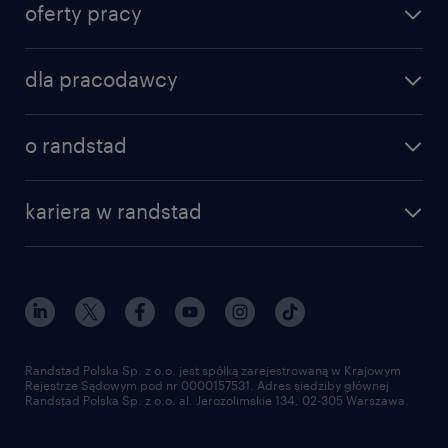
oferty pracy
znajdź pracę
dla pracodawcy
specjalizacje
poznaj nasze usługi
nasze biura
o randstad
dlaczego randstad
złóż CV
nasza historia
centrum wiedzy
praca w amazon
kariera w randstad
Instytut Badawczy Randstad
blog randstad
работа в Польше
dołącz do nas
randstad award
kontakt
nasz świat
dla mediów
pracuj w randstad
dla dostawców
złóż CV
Randstad Polska Sp. z o.o. jest spółką zarejestrowaną w Krajowym
Rejestrze Sądowym pod nr 0000157531. Adres siedziby głównej
Randstad Polska Sp. z o.o. al. Jerozolimskie 134, 02-305 Warszawa.