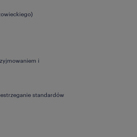
azowieckiego)
rzyjmowaniem i
rzestrzeganie standardów