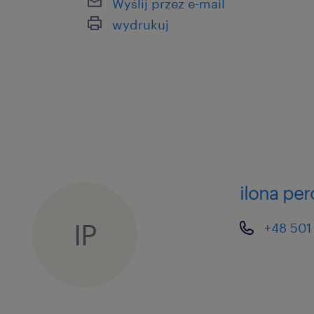
Wyślij przez e-mail
wydrukuj
ilona pe
IP
+48 501