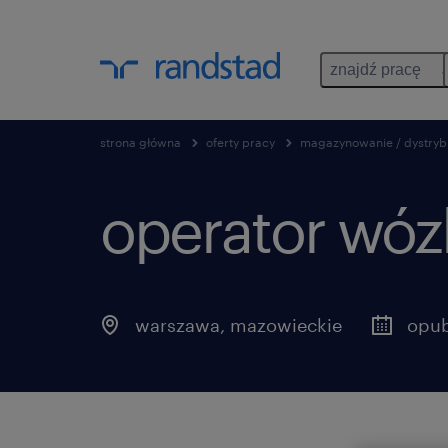
znajdź pracę
strona główna
oferty pracy
magazynowanie / dystryb
operator wóz
warszawa
,
mazowieckie
opub