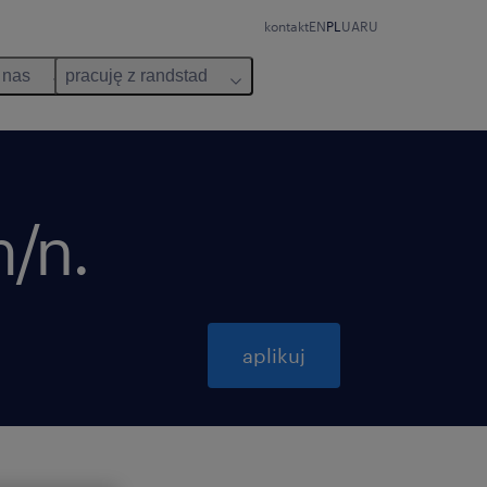
kontakt
EN
PL
UA
RU
 nas
pracuję z randstad
/n.
aplikuj