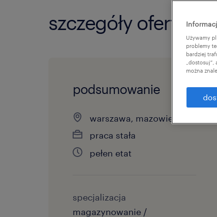
szczegóły oferty
Informacj
Używamy pli
problemy te
bardziej tr
„dostosuj”,
można znale
podsumowanie
dos
warszawa, mazowieckie
praca stała
pełen etat
specjalizacja
magazynowanie /