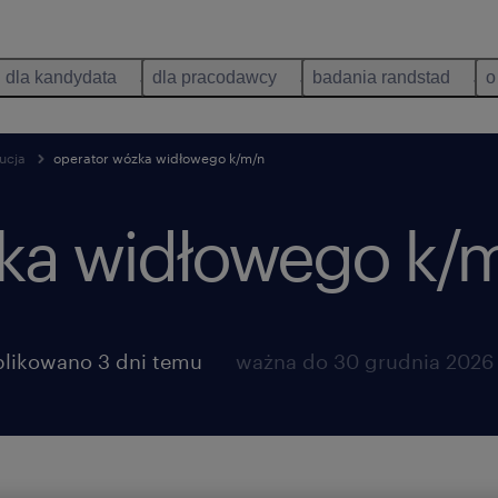
dla kandydata
dla pracodawcy
badania randstad
o
ucja
operator wózka widłowego k/m/n
ka widłowego k/m
likowano 3 dni temu
ważna do 30 grudnia 2026