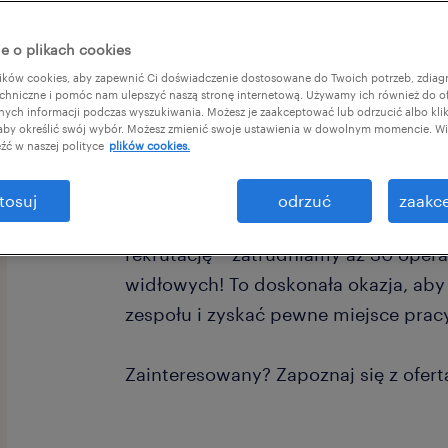
e o plikach cookies
ków cookies, aby zapewnić Ci doświadczenie dostosowane do Twoich potrzeb, zdia
chniczne i pomóc nam ulepszyć naszą stronę internetową. Używamy ich również do o
afnych informacji podczas wyszukiwania. Możesz je zaakceptować lub odrzucić albo kli
 aby określić swój wybór. Możesz zmienić swoje ustawienia w dowolnym momencie. Wię
Szukasz stabilnego zatrudnienia z je
źć w naszej polityce
plików cookies.
na rynku? Chcesz pracować bezpośr
tosuj
odrzuć
zaakce
W związku z dynamicznym rozwojem 
rekrutację – zatrudniamy aż 30 ope
widłowych! To doskonała okazja, ab
zespołu i zyskać pewne miejsce pracy
Zainteresowany? Zapoznaj się z ofertą