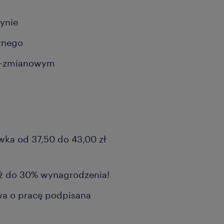
zynie
cznego
 3-zmianowym
wka od 37,50 do 43,00 zł
aż do 30% wynagrodzenia!
a o pracę podpisana