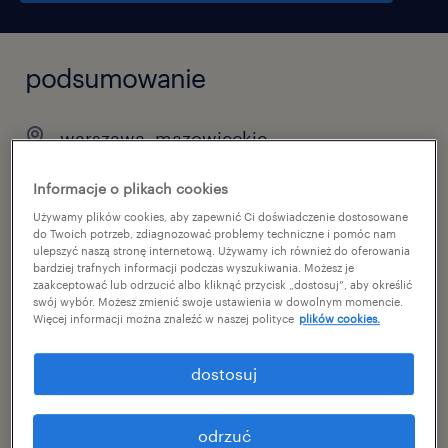
podsumowanie
warszawa, mazowieckie
praca stała
Informacje o plikach cookies
pełen etat
Używamy plików cookies, aby zapewnić Ci doświadczenie dostosowane
do Twoich potrzeb, zdiagnozować problemy techniczne i pomóc nam
ulepszyć naszą stronę internetową. Używamy ich również do oferowania
bardziej trafnych informacji podczas wyszukiwania. Możesz je
zaakceptować lub odrzucić albo kliknąć przycisk „dostosuj”, aby określić
specjalizacja
swój wybór. Możesz zmienić swoje ustawienia w dowolnym momencie.
Więcej informacji można znaleźć w naszej polityce
plików cookies.
budownictwo / architektura
dostosuj
reference number
46864825
odrzuć