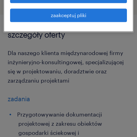
zaakceptuj pliki
szczegóły oferty
Dla naszego klienta międzynarodowej firmy
inżynieryjno-konsultingowej, specjalizującej
się w projektowaniu, doradztwie oraz
zarządzaniu projektami
zadania
Przygotowywanie dokumentacji
projektowej z zakresu obiektów
gospodarki ściekowej i