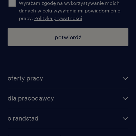
Ubezpieczenie na życie
Wyrażam zgodę na wykorzystywanie moich
danych w celu wysyłania mi powiadomień o
Dofinansowanie zajęć sportowych
pracy.
Polityka prywatności
Dofinansowanie szkoleń i kursów
potwierdź
Program rekomendacji pracowników
Spotkania integracyjne
Owocowe dni,
oferty pracy
znajdź pracę
dla pracodawcy
specjalizacje
poznaj nasze usługi
nasze biura
o randstad
dlaczego randstad
złóż CV
nasza historia
centrum wiedzy
praca w amazon