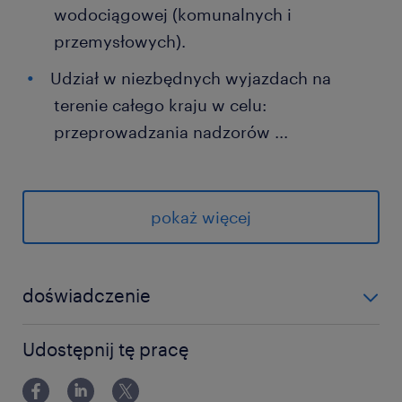
wodociągowej (komunalnych i
przemysłowych).
Udział w niezbędnych wyjazdach na
terenie całego kraju w celu:
przeprowadzania nadzorów
...
autorskich, wizji lokalnych, udziału w
naradach technicznych, uzyskiwania opinii.
pokaż więcej
Nadzorowanie pracy zespołu
projektowego, wspieranie merytoryczne
asystentów
doświadczenie
Udział w przygotowywaniu ofert.
powyżej 24 miesięcy
Udostępnij tę pracę
oczekujemy