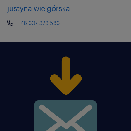
justyna wielgórska
Znajomość aktualnych przepisów prawa
budowlanego, norm i wytycznych
+48 607 373 586
branżowych
Biegła znajomość oprogramowania
AutoCAD i Microsoft Office.
Znajomość języka angielskiego na
poziomie przynajmniej B2.
Komunikatywna znajomość języka
angielskiego w mowie i piśmie
Doskonałe umiejętności komunikacyjne
Agencja zatrudnienia – nr wpisu 47