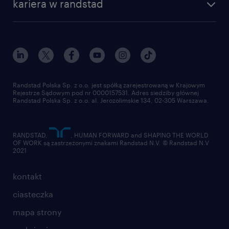
kariera w randstad
Instytut Badawczy Randstad
blog randstad
работа в Польше
dołącz do nas
randstad award
kontakt
nasz świat
dla mediów
pracuj w randstad
dla dostawców
złóż CV
Randstad Polska Sp. z o.o. jest spółką zarejestrowaną w Krajowym
Rejestrze Sądowym pod nr 0000157531. Adres siedziby głównej
Randstad Polska Sp. z o.o. al. Jerozolimskie 134, 02-305 Warszawa.
RANDSTAD,
, HUMAN FORWARD and SHAPING THE WORLD
OF WORK są zastrzeżonymi znakami Randstad N.V. © Randstad N.V
2021
kontakt
ciasteczka
mapa strony