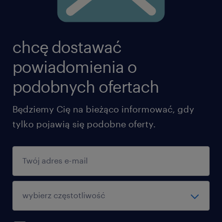
ta oferta pracy przeznaczona jest dla osób
powyżej 18 roku życia
chcę dostawać
oferujemy
powiadomienia o
Umowa o pracę na czas nieokreślony po
podobnych ofertach
okresie poł roku
Będziemy Cię na bieżąco informować, gdy
Zaawansowane narzędzia pracy
tylko pojawią się podobne oferty.
Interesujące wyzwania w
międzynarodowym środowisku
ekspertów,
Kurs języka angielskiego w firmie.
Prywatna opieka medyczna