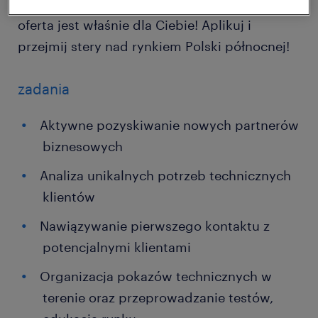
prestiżowe, wielomilionowe projekty? Ta
oferta jest właśnie dla Ciebie! Aplikuj i
przejmij stery nad rynkiem Polski północnej!
zadania
Aktywne pozyskiwanie nowych partnerów
biznesowych
Analiza unikalnych potrzeb technicznych
klientów
Nawiązywanie pierwszego kontaktu z
potencjalnymi klientami
Organizacja pokazów technicznych w
terenie oraz przeprowadzanie testów,