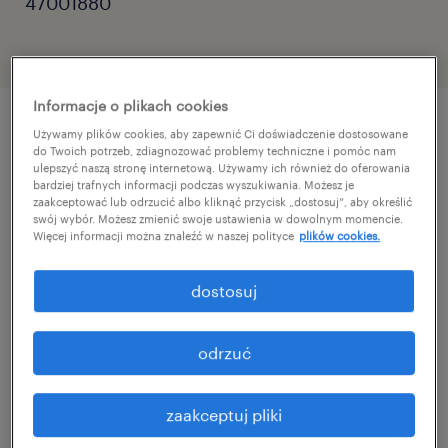
47001880
Informacje o plikach cookies
Używamy plików cookies, aby zapewnić Ci doświadczenie dostosowane
szczegóły oferty
do Twoich potrzeb, zdiagnozować problemy techniczne i pomóc nam
ulepszyć naszą stronę internetową. Używamy ich również do oferowania
bardziej trafnych informacji podczas wyszukiwania. Możesz je
zaakceptować lub odrzucić albo kliknąć przycisk „dostosuj”, aby określić
Dla naszego Klienta – dynamicznie
swój wybór. Możesz zmienić swoje ustawienia w dowolnym momencie.
Więcej informacji można znaleźć w naszej polityce
plików cookies.
rozwijającej się firmy inżynieryjno-
consultingowej, będącej dystrybutorem
dostosuj
systemów technologicznych klasy światowej
– szukamy samodzielnego i wszechstronnego
odrzuć
specjalisty. Świat technologii nie jest Ci
obcy? Chcesz rozwijać się w
zaakceptuj pliki
międzynarodowym środowisku, realizując