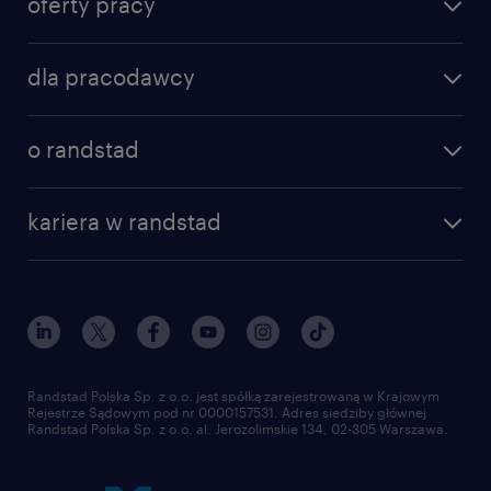
oferty pracy
znajdź pracę
dla pracodawcy
specjalizacje
poznaj nasze usługi
nasze biura
o randstad
dlaczego randstad
złóż CV
nasza historia
centrum wiedzy
praca w amazon
kariera w randstad
Instytut Badawczy Randstad
blog randstad
работа в Польше
dołącz do nas
randstad award
kontakt
nasz świat
dla mediów
pracuj w randstad
dla dostawców
złóż CV
Randstad Polska Sp. z o.o. jest spółką zarejestrowaną w Krajowym
Rejestrze Sądowym pod nr 0000157531. Adres siedziby głównej
Randstad Polska Sp. z o.o. al. Jerozolimskie 134, 02-305 Warszawa.