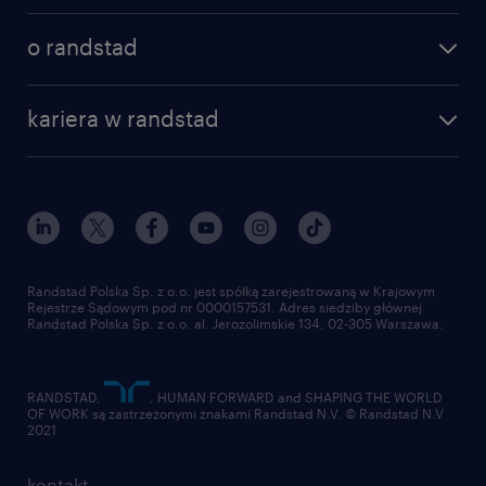
poznaj nasze usługi
nasze biura
o randstad
dlaczego randstad
złóż CV
nasza historia
centrum wiedzy
praca w amazon
kariera w randstad
Instytut Badawczy Randstad
blog randstad
работа в Польше
dołącz do nas
randstad award
kontakt
nasz świat
dla mediów
pracuj w randstad
dla dostawców
złóż CV
Randstad Polska Sp. z o.o. jest spółką zarejestrowaną w Krajowym
Rejestrze Sądowym pod nr 0000157531. Adres siedziby głównej
Randstad Polska Sp. z o.o. al. Jerozolimskie 134, 02-305 Warszawa.
RANDSTAD,
, HUMAN FORWARD and SHAPING THE WORLD
OF WORK są zastrzeżonymi znakami Randstad N.V. © Randstad N.V
2021
kontakt