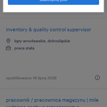
opublikowano 18 maja 2026
inventory & quality control supervisor
kąty wrocławskie, dolnośląskie
praca stała
opublikowano 16 lipca 2026
pracownik / pracownica magazynu | mile