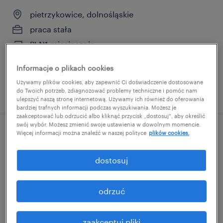
pietrzykowice, dolnośląskie
praca stała
PLN1 miesięcznie
Informacje o plikach cookies
Używamy plików cookies, aby zapewnić Ci doświadczenie dostosowane
opublikowano 7 lipca 2026
do Twoich potrzeb, zdiagnozować problemy techniczne i pomóc nam
ulepszyć naszą stronę internetową. Używamy ich również do oferowania
bardziej trafnych informacji podczas wyszukiwania. Możesz je
zaakceptować lub odrzucić albo kliknąć przycisk „dostosuj”, aby określić
swój wybór. Możesz zmienić swoje ustawienia w dowolnym momencie.
Więcej informacji można znaleźć w naszej polityce
plików cookies.
liderka/lider zespołu magazynowego
dostosuj
pietrzykowice, dolnośląskie
praca stała
odrzuć
zaakceptuj pliki