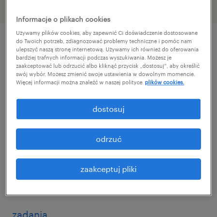
Informacje o plikach cookies
Używamy plików cookies, aby zapewnić Ci doświadczenie dostosowane
do Twoich potrzeb, zdiagnozować problemy techniczne i pomóc nam
ulepszyć naszą stronę internetową. Używamy ich również do oferowania
szczegóły oferty
bardziej trafnych informacji podczas wyszukiwania. Możesz je
zaakceptować lub odrzucić albo kliknąć przycisk „dostosuj”, aby określić
swój wybór. Możesz zmienić swoje ustawienia w dowolnym momencie.
Dla naszego klienta, z siedzibą w okolicach
Więcej informacji można znaleźć w naszej polityce
plików cookies.
Pniew szukamy osoby na stanowisko
dostosuj
Specjalisty ds. Ochrony Środowiska.
odrzuć
Jeśli doskonale poruszasz się w przepisach
dotyczących gospodarki odpadami, aplikuj!
zaakceptuj pliki
Rozwój zawodowy czeka.
zadania