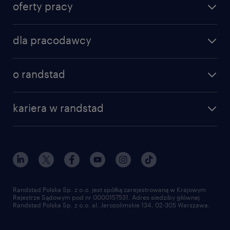
oferty pracy
znajdź pracę
dla pracodawcy
specjalizacje
poznaj nasze usługi
nasze biura
o randstad
dlaczego randstad
złóż CV
nasza historia
centrum wiedzy
praca w amazon
kariera w randstad
Instytut Badawczy Randstad
blog randstad
работа в Польше
dołącz do nas
randstad award
kontakt
nasz świat
dla mediów
pracuj w randstad
dla dostawców
złóż CV
Randstad Polska Sp. z o.o. jest spółką zarejestrowaną w Krajowym
Rejestrze Sądowym pod nr 0000157531. Adres siedziby głównej
Randstad Polska Sp. z o.o. al. Jerozolimskie 134, 02-305 Warszawa.