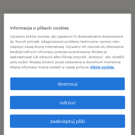
Informacje o plikach cookies
szczegóły oferty
Używamy plików cookies, aby zapewnić Ci doświadczenie dostosowane
do Twoich potrzeb, zdiagnozować problemy techniczne i pomóc nam
ulepszyć naszą stronę internetową. Używamy ich również do oferowania
Dla naszego klienta, wiodącej firmy z
bardziej trafnych informacji podczas wyszukiwania. Możesz je
zaakceptować lub odrzucić albo kliknąć przycisk „dostosuj”, aby określić
sektora farmaceutycznego z okolic
swój wybór. Możesz zmienić swoje ustawienia w dowolnym momencie.
Więcej informacji można znaleźć w naszej polityce
plików cookies.
Nowego Dworu Mazowieckiego,
poszukujemy obecnie zaangażowanych
dostosuj
osób na stanowisko Specjalisty/tki
Kontroli Jakości. Jeśli posiadasz
odrzuć
doświadczenie zawodowe na podobnym
stanowisku w branży farmaceutycznej,
zaakceptuj pliki
przy produkcji suplementów diety,
dermokosmetyków, w sektorze