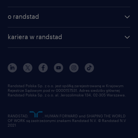
specjalizacje
poznaj nasze usługi
nasze biura
o randstad
dlaczego randstad
złóż CV
nasza historia
centrum wiedzy
praca w amazon
kariera w randstad
Instytut Badawczy Randstad
blog randstad
работа в Польше
dołącz do nas
randstad award
kontakt
nasz świat
dla mediów
pracuj w randstad
dla dostawców
złóż CV
Randstad Polska Sp. z o.o. jest spółką zarejestrowaną w Krajowym
Rejestrze Sądowym pod nr 0000157531. Adres siedziby głównej
Randstad Polska Sp. z o.o. al. Jerozolimskie 134, 02-305 Warszawa.
RANDSTAD,
, HUMAN FORWARD and SHAPING THE WORLD
OF WORK są zastrzeżonymi znakami Randstad N.V. © Randstad N.V
2021