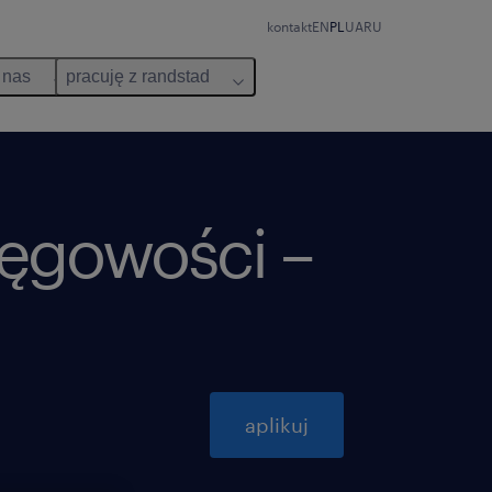
kontakt
EN
PL
UA
RU
 nas
pracuję z randstad
sięgowości –
aplikuj