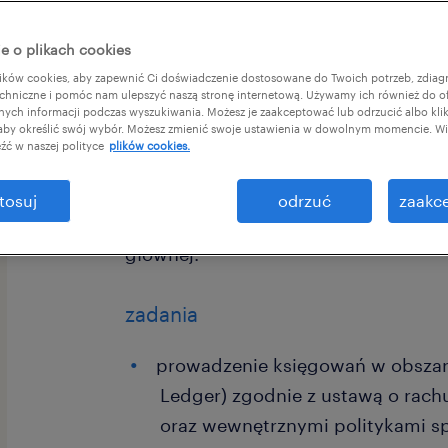
e o plikach cookies
ków cookies, aby zapewnić Ci doświadczenie dostosowane do Twoich potrzeb, zdia
chniczne i pomóc nam ulepszyć naszą stronę internetową. Używamy ich również do o
afnych informacji podczas wyszukiwania. Możesz je zaakceptować lub odrzucić albo kli
 aby określić swój wybór. Możesz zmienić swoje ustawienia w dowolnym momencie. Wię
źć w naszej polityce
plików cookies.
Dla jednego z naszych Klientów, firm
tosuj
odrzuć
zaakce
spożywczego, poszukujemy obecnie 
głównej.
zadania
prowadzenie księgowań w obszarz
Ledger) zgodnie z ustawą o rac
oraz wewnętrznymi politykami sp