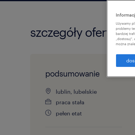
Informacj
Używamy pli
szczegóły oferty
problemy te
bardziej tr
„dostosuj”,
można znale
dos
podsumowanie
lublin, lubelskie
praca stała
pełen etat