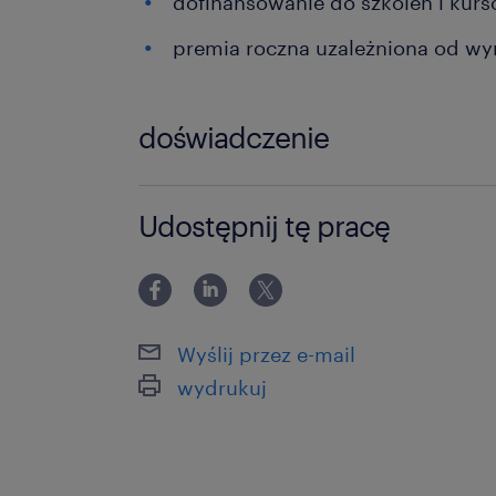
dofinansowanie do szkoleń i kur
premia roczna uzależniona od wy
doświadczenie
powyżej 24 miesięcy
Udostępnij tę pracę
Wyślij przez e-mail
wydrukuj