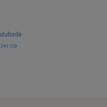
 szubzda
 240 229