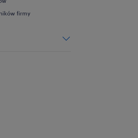
sów
ników firmy