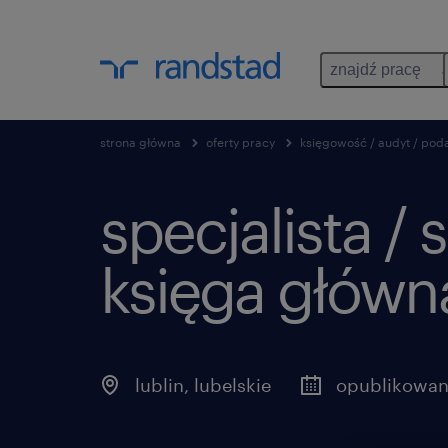
znajdź pracę
strona główna
oferty pracy
księgowość / audyt / poda
specjalista / 
księga główn
lublin
,
lubelskie
opublikowan