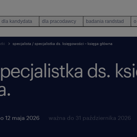
dla kandydata
dla pracodawcy
badania randstad
o
tki
specjalista / specjalistka ds. księgowości – księga główna
specjalistka ds. k
a.
o 12 maja 2026
ważna do 31 października 2026