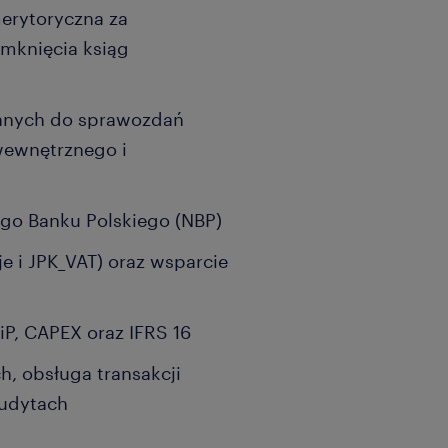
erytoryczna za
amknięcia ksiąg
danych do sprawozdań
wewnętrznego i
go Banku Polskiego (NBP)
e i JPK_VAT) oraz wsparcie
iP, CAPEX oraz IFRS 16
, obsługa transakcji
audytach