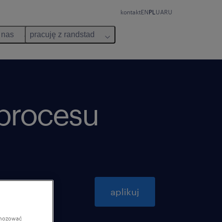
kontakt
EN
PL
UA
RU
 nas
pracuję z randstad
 procesu
ważna do 31 października 2026
aplikuj
gnozować