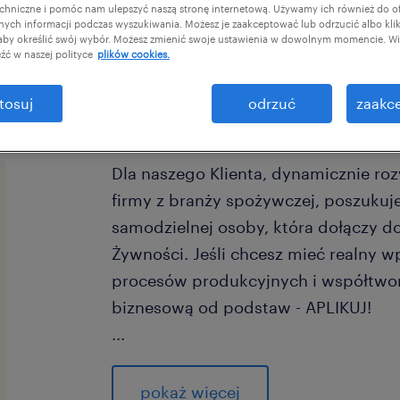
chniczne i pomóc nam ulepszyć naszą stronę internetową. Używamy ich również do o
afnych informacji podczas wyszukiwania. Możesz je zaakceptować lub odrzucić albo kli
 aby określić swój wybór. Możesz zmienić swoje ustawienia w dowolnym momencie. Wię
źć w naszej polityce
plików cookies.
tosuj
odrzuć
zaakce
Dla naszego Klienta, dynamicznie rozwi
firmy z branży spożywczej, poszuku
samodzielnej osoby, która dołączy d
Żywności. Jeśli chcesz mieć realny w
procesów produkcyjnych i współtwor
biznesową od podstaw - APLIKUJ!
...
zadania
pokaż więcej