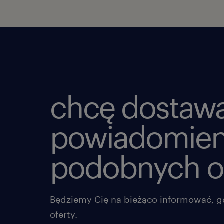
chcę dostaw
powiadomien
podobnych o
Będziemy Cię na bieżąco informować, g
oferty.