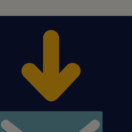
a osób powyżej 18 roku
 ugruntowanej pozycji na
 wiedzy i doświadczenia
ą możliwość stworzenia