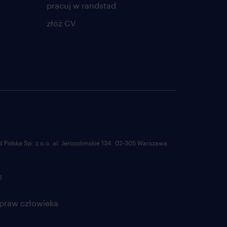
pracuj w randstad
złóż CV
Polska Sp. z o.o. al. Jerozolimskie 134, 02-305 Warszawa.
1
 praw człowieka