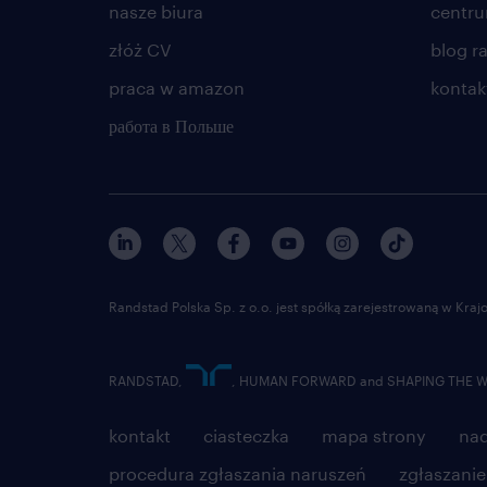
nasze biura
centr
złóż CV
blog r
praca w amazon
kontak
работа в Польше
Randstad Polska Sp. z o.o. jest spółką zarejestrowaną w Kr
RANDSTAD,
, HUMAN FORWARD and SHAPING THE WOR
kontakt
ciasteczka
mapa strony
nad
procedura zgłaszania naruszeń
zgłaszani