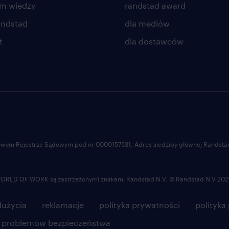
um wiedzy
randstad award
andstad
dla mediów
t
dla dostawców
ajowym Rejestrze Sądowym pod nr 0000157531. Adres siedziby głównej Randstad 
LD OF WORK są zastrzeżonymi znakami Randstad N.V. © Randstad N.V 202
użycia
reklamacje
polityka prywatności
polityka
e problemów bezpieczeństwa