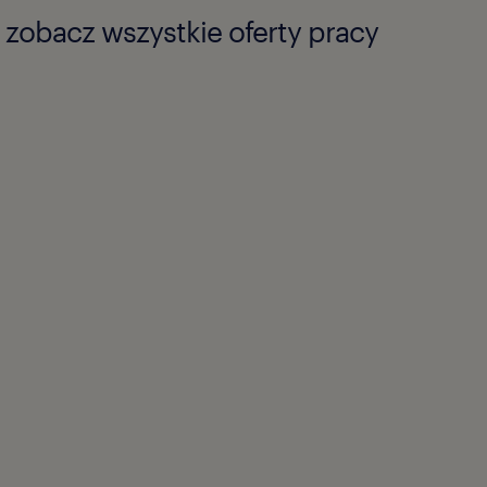
zobacz wszystkie oferty pracy
owane umiejętności i
 procesów produkcyjnych
 znajomość standardów
 oraz aktualnych
o.
dna znajomość języka
.in. do kontaktu z
.
ość, wysokie umiejętności
waniu relacji z różnymi
d).