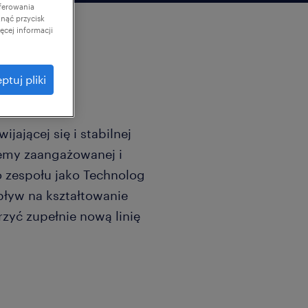
ferowania
knąć przycisk
cej informacji
ptuj pliki
jającej się i stabilnej
jemy zaangażowanej i
o zespołu jako Technolog
pływ na kształtowanie
zyć zupełnie nową linię