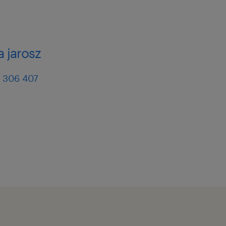
nkowe trendy, poszukując i
usprawniające produkcję.
 jarosz
bą przygotowanie i
 306 407
acji technologicznej
sze wykształcenie z
hemii spożywczej lub nauk
nowisku technologa lub
odukcji dań