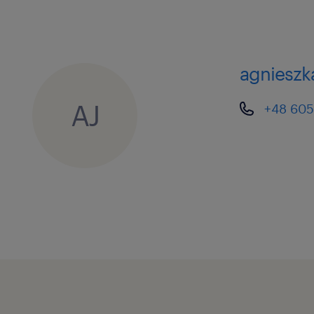
mikrobiologicznego.
Innowacjami: Będziesz śledzić ry
wdrażając nowoczesne techniki 
agnieszka
Dokumentacją: Pociągniesz za so
AJ
+48 605
utrzymanie kompletnej dokument
zgodnie z procedurami.
oczekujemy
Wykształcenia kierunkowego: Wyż
zakresu technologii żywności, c
pokrewnych.
Kilkuletnie doświadczenie na sta
inżyniera procesu w obszarze pr