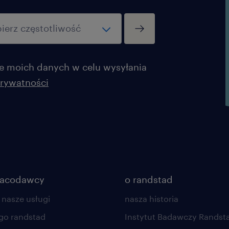
nowej linii produktowej i współ
technologicznym kształcie projek
Pracę z nowoczesnymi technologi
Niezbędne narzędzia pracy oraz 
 moich danych w celu wysyłania
każdym etapie wdrożenia.
prywatności
racodawcy
o randstad
 nasze usługi
nasza historia
go randstad
Instytut Badawczy Randst