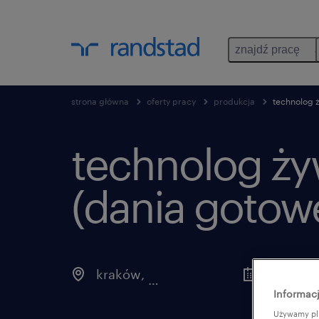
znajdź pracę
strona główna
oferty pracy
produkcja
technolog ż
technolog ży
(dania gotowe
kraków
,
małopolskie
Informacj
Używamy pli