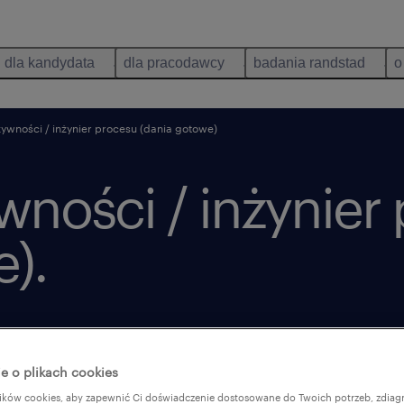
dla kandydata
dla pracodawcy
badania randstad
o
ywności / inżynier procesu (dania gotowe)
wności / inżynier
).
opublikowano 23 czerwca 2026
e o plikach cookies
ków cookies, aby zapewnić Ci doświadczenie dostosowane do Twoich potrzeb, zdia