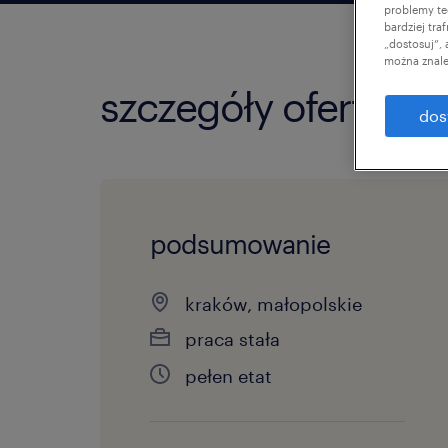
problemy te
bardziej tr
„dostosuj”,
można znale
szczegóły oferty
dos
podsumowanie
kraków, małopolskie
praca stała
pełen etat