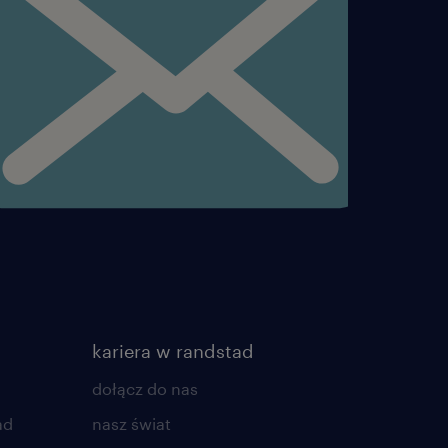
decydowania o
tu.
ami i narzędziami.
wsparcie zespołu na
kariera w randstad
dołącz do nas
ad
nasz świat