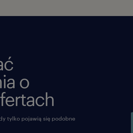
Mobilności: Prawo jazdy kat. B.
Agencja zatrudnienia – nr wpisu 47
ta oferta pracy przeznaczona jest dl
życia
ać
oferujemy
ia o
Stabilne zatrudnienie w firmie o
rynku.
fertach
Wynagrodzenie zależne od Twojej
od 12 000zł brutto.
dy tylko pojawią się podobne
Realny wpływ na biznes: Unikaln