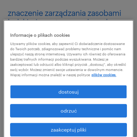
znaczenie zarządzania zasobami
ludzkimi opartego na danych
Informacje o plikach cookies
Minęły już czasy podejmowania decyzji
Używamy plików cookies, aby zapewnić Ci doświadczenie dostosowane
wyłącznie na podstawie subiektywnych
do Twoich potrzeb, zdiagnozować problemy techniczne i pomóc nam
ulepszyć naszą stronę internetową. Używamy ich również do oferowania
opinii. Wraz z szybkim rozwojem technologii
bardziej trafnych informacji podczas wyszukiwania. Możesz je
firmy mogą teraz gromadzić ogromne ilości
zaakceptować lub odrzucić albo kliknąć przycisk „dostosuj”, aby określić
swój wybór. Możesz zmienić swoje ustawienia w dowolnym momencie.
danych HR ponosząc minimalne koszty.
Więcej informacji można znaleźć w naszej polityce
plików cookies.
Wykorzystując dane HR i analizę HR, możesz
dostosuj
wiele zyskać, na przykład:
pozyskać wykwalifikowanych
odrzuć
utalentowanych pracowników,
zaakceptuj pliki
zwiększyć wskaźniki zatrzymania