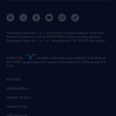
Randstad Polska Sp. z o.o. jest spółką zarejestrowaną w Krajowym
Rejestrze Sądowym pod nr 0000157531. Adres siedziby głównej
Randstad Polska Sp. z o.o. al. Jerozolimskie 134, 02-305 Warszawa.
RANDSTAD,
, HUMAN FORWARD and SHAPING THE WORLD
OF WORK są zastrzeżonymi znakami Randstad N.V. © Randstad N.V
2021
kontakt
ciasteczka
mapa strony
nadużycia
reklamacje