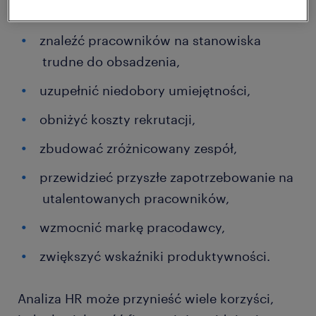
pracowników,
znaleźć pracowników na stanowiska
trudne do obsadzenia,
uzupełnić niedobory umiejętności,
obniżyć koszty rekrutacji,
zbudować zróżnicowany zespół,
przewidzieć przyszłe zapotrzebowanie na
utalentowanych pracowników,
wzmocnić markę pracodawcy,
zwiększyć wskaźniki produktywności.
Analiza HR może przynieść wiele korzyści,