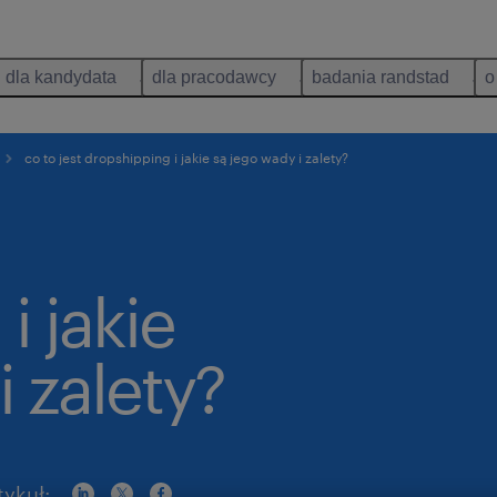
dla kandydata
dla pracodawcy
badania randstad
o
co to jest dropshipping i jakie są jego wady i zalety?
i jakie
i zalety?
tykuł: