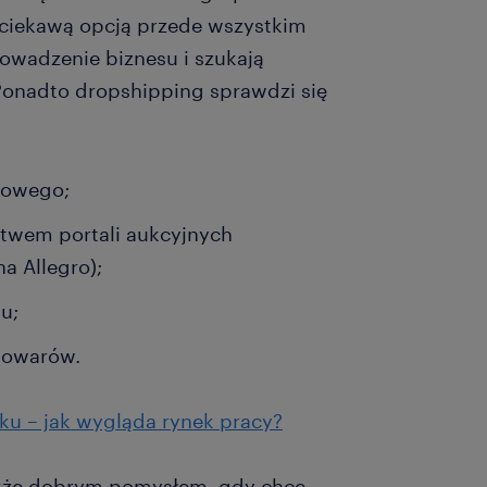
t ciekawą opcją przede wszystkim
rowadzenie biznesu i szukają
Ponadto dropshipping sprawdzi się
towego;
twem portali aukcyjnych
a Allegro);
u;
towarów.
oku – jak wygląda rynek pracy?
akże dobrym pomysłem, gdy chce