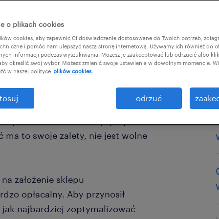
e o plikach cookies
ków cookies, aby zapewnić Ci doświadczenie dostosowane do Twoich potrzeb, zdia
chniczne i pomóc nam ulepszyć naszą stronę internetową. Używamy ich również do o
afnych informacji podczas wyszukiwania. Możesz je zaakceptować lub odrzucić albo kli
 aby określić swój wybór. Możesz zmienić swoje ustawienia w dowolnym momencie. Wię
źć w naszej polityce
plików cookies.
cznych, które pozwalają prowadzić
tosuj
odrzuć
zaakce
łacalny sposób. Sednem takiego
a odpowiedzialność za wysyłkę
ma to swoje zalety, nie jest wolne
 na założenie sklepu
rdzo opłacalny. Aby przynosił
. jak najbardziej zoptymalizować