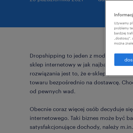
Informacj
Używamy pli
problemy te
bardziej tr
„dostosuj”,
można znale
Dropshipping to jeden z modeli logisty
dos
sklep internetowy w jak najbardziej op
rozwiązania jest to, że e-sklep przesuw
towaru bezpośrednio na dostawcę. Choć 
od pewnych wad.
Obecnie coraz więcej osób decyduje się
internetowego. Taki biznes może być ba
satysfakcjonujące dochody, należy m.in