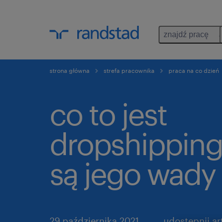
znajdź pracę
strona główna
strefa pracownika
praca na co dzień
co to jest
dropshipping 
są jego wady 
29 października 2021
udostępnij ar