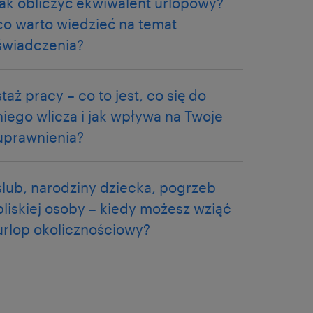
jak obliczyć ekwiwalent urlopowy?
co warto wiedzieć na temat
świadczenia?
staż pracy – co to jest, co się do
niego wlicza i jak wpływa na Twoje
uprawnienia?
ślub, narodziny dziecka, pogrzeb
bliskiej osoby – kiedy możesz wziąć
urlop okolicznościowy?