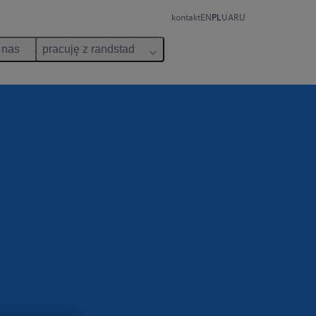
kontakt
EN
PL
UA
RU
 nas
pracuję z randstad